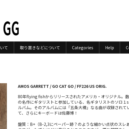
 GG
いて
取り置きなどについて
Categories
Help
C
AMOS GARRETT / GO CAT GO / FF226 US ORIG.
80年flying fishからリリースされたアメリカ・オリジナル。
の名作にギタリストと参加している、名ギタリストのソロ１s
ルバム。そのアルバムには「五条大橋」なる曲が収録されて
て、さらにキーボードは佐藤博！
盤質：B+（B-2,3にペーパー跡？のような細かい点状のスレ