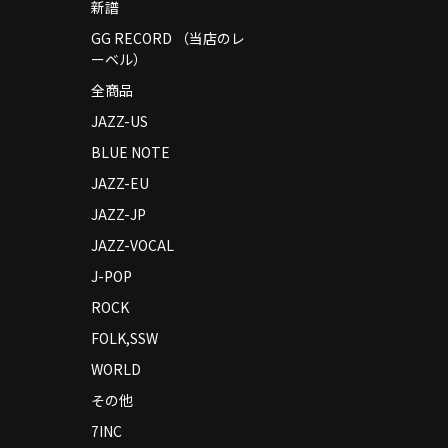
新譜
GG RECORD （当店のレ
ーベル）
全商品
JAZZ-US
BLUE NOTE
JAZZ-EU
JAZZ-JP
JAZZ-VOCAL
J-POP
ROCK
FOLK,SSW
WORLD
その他
7INC