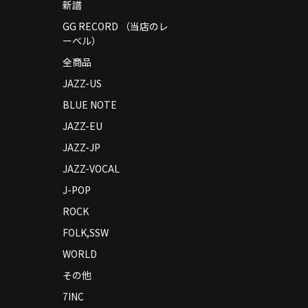
新譜
GG RECORD （当店のレ
ーベル）
全商品
JAZZ-US
BLUE NOTE
JAZZ-EU
JAZZ-JP
JAZZ-VOCAL
J-POP
ROCK
FOLK,SSW
WORLD
その他
7INC