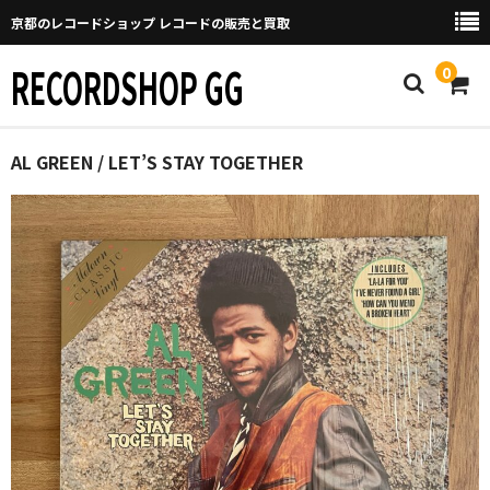
京都のレコードショップ レコードの販売と買取
RECORDSHOP GG
0
Home
AL GREEN / LET’S STAY TOGETHER
マイページ
GGについて
買取について
取り置きなどについて
Categories
New Arrivals
新譜