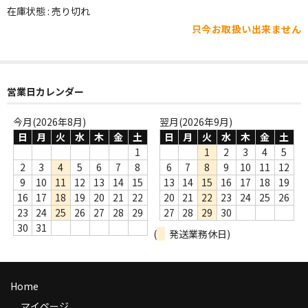
WORLD
在庫状態 : 売り切れ
只今お取扱い出来ません
その他
7INC
レア盤（1万円以上）
営業日カレンダー
Webのみ no.1
今月(2026年8月)
翌月(2026年9月)
日
月
火
水
木
金
土
日
月
火
水
木
金
土
Webのみ no.2
1
1
2
3
4
5
2
3
4
5
6
7
8
6
7
8
9
10
11
12
Webのみ no.3
9
10
11
12
13
14
15
13
14
15
16
17
18
19
16
17
18
19
20
21
22
20
21
22
23
24
25
26
Webのみ no.4
23
24
25
26
27
28
29
27
28
29
30
30
31
(
発送業務休日)
売り切れ
Help
Home
送料
マイページ