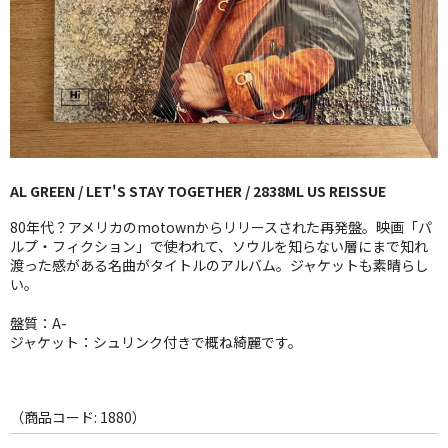
GG RECORD （当店のレーベル）
全商品
JAZZ-US
BLUE NOTE
AL GREEN / LET'S STAY TOGETHER / 2838ML US REISSUE
JAZZ-EU
80年代？アメリカのmotownからリリースされた再発盤。映画「パ
JAZZ-JP
ルプ・フィクション」で使われて、ソウルを知らない層にまで知れ
渡った感がある名曲がタイトルのアルバム。ジャケットも素晴らし
い。
JAZZ-VOCAL
盤質：A-
J-POP
ジャケット：シュリンク付きで概ね綺麗です。
ROCK
FOLK,SSW
（商品コード: 1880）