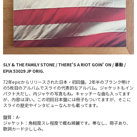
GG RECORD （当店のレーベル）
全商品
JAZZ-US
BLUE NOTE
JAZZ-EU
SLY & THE FAMILY STONE / THERE'S A RIOT GOIN' ON / 暴動 /
EPIA 53029 JP ORIG.
JAZZ-JP
72年epicからリリースされた日本・初回盤。2年半のブランク明け
JAZZ-VOCAL
の5枚目のアルバムでスライの代表的なアルバム。ジャケットもイン
パクト大だし、内ジャケの写真もね。キャッチーな曲も入ってます
が、内容は深い。この初回日本盤には冊子もついてますが、そこに
J-POP
スライの歴史やインタビューなんかも載ってます。
ROCK
盤質：A-
ジャケット：角軽度スレ程度で概ね綺麗です。帯なし、冊子あり、
FOLK,SSW
歌詞カード少ししみ。