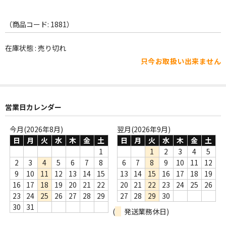
WORLD
その他
（商品コード: 1881）
7INC
在庫状態 : 売り切れ
只今お取扱い出来ません
レア盤（1万円以上）
Webのみ no.1
営業日カレンダー
Webのみ no.2
今月(2026年8月)
翌月(2026年9月)
Webのみ no.3
日
月
火
水
木
金
土
日
月
火
水
木
金
土
Webのみ no.4
1
1
2
3
4
5
2
3
4
5
6
7
8
6
7
8
9
10
11
12
売り切れ
9
10
11
12
13
14
15
13
14
15
16
17
18
19
16
17
18
19
20
21
22
20
21
22
23
24
25
26
Help
23
24
25
26
27
28
29
27
28
29
30
30
31
(
発送業務休日)
送料