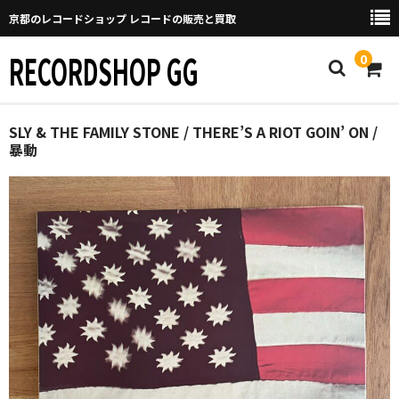
京都のレコードショップ レコードの販売と買取
RECORDSHOP GG
0
Home
SLY & THE FAMILY STONE / THERE’S A RIOT GOIN’ ON /
暴動
マイページ
GGについて
買取について
取り置きなどについて
Categories
New Arrivals
新譜