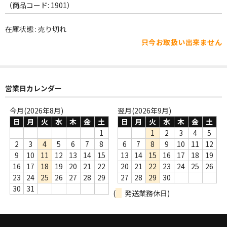
WORLD
（商品コード: 1901）
その他
在庫状態 : 売り切れ
只今お取扱い出来ません
7INC
レア盤（1万円以上）
Webのみ no.1
営業日カレンダー
Webのみ no.2
今月(2026年8月)
翌月(2026年9月)
日
月
火
水
木
金
土
日
月
火
水
木
金
土
Webのみ no.3
1
1
2
3
4
5
2
3
4
5
6
7
8
6
7
8
9
10
11
12
Webのみ no.4
9
10
11
12
13
14
15
13
14
15
16
17
18
19
16
17
18
19
20
21
22
20
21
22
23
24
25
26
売り切れ
23
24
25
26
27
28
29
27
28
29
30
30
31
(
発送業務休日)
Help
送料