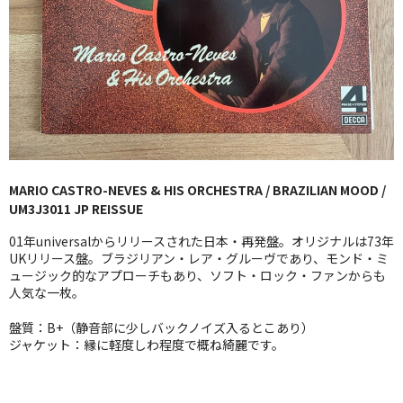
GG RECORD （当店のレーベル）
全商品
JAZZ-US
BLUE NOTE
JAZZ-EU
MARIO CASTRO-NEVES & HIS ORCHESTRA / BRAZILIAN MOOD /
UM3J3011 JP REISSUE
JAZZ-JP
01年universalからリリースされた日本・再発盤。オリジナルは73年
JAZZ-VOCAL
UKリリース盤。ブラジリアン・レア・グルーヴであり、モンド・ミ
ュージック的なアプローチもあり、ソフト・ロック・ファンからも
人気な一枚。
J-POP
盤質：B+（静音部に少しバックノイズ入るとこあり）
ROCK
ジャケット：縁に軽度しわ程度で概ね綺麗です。
FOLK,SSW