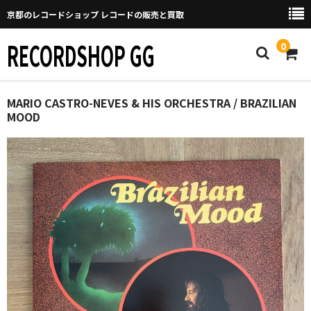
京都のレコードショップ レコードの販売と買取
RECORDSHOP GG
0
Home
MARIO CASTRO-NEVES & HIS ORCHESTRA / BRAZILIAN
MOOD
マイページ
GGについて
買取について
取り置きなどについて
Categories
New Arrivals
新譜