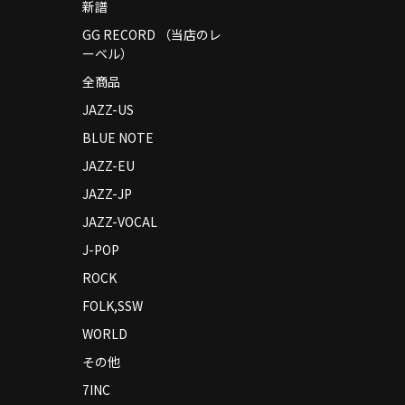
新譜
GG RECORD （当店のレ
ーベル）
全商品
JAZZ-US
BLUE NOTE
JAZZ-EU
JAZZ-JP
JAZZ-VOCAL
J-POP
ROCK
FOLK,SSW
WORLD
その他
7INC