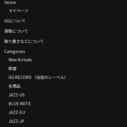
Home
商品の発送
マイページ
お支払い方法
GGについて
返品
買取について
取り置きなどについて
コンディション
Categories
Privacy Policy
New Arrivals
特定商取引法に基づく表示
新譜
Contact
GG RECORD （当店のレーベル）
全商品
JAZZ-US
BLUE NOTE
JAZZ-EU
JAZZ-JP