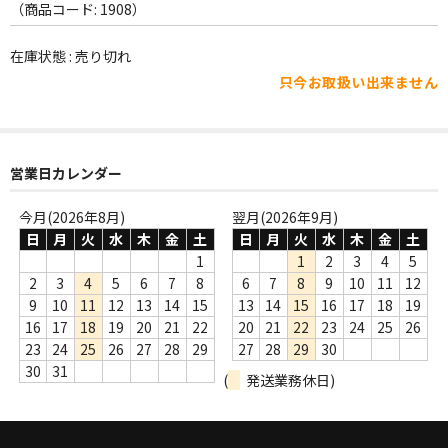
WORLD
（商品コード: 1908）
その他
在庫状態 : 売り切れ
只今お取扱い出来ません
7INC
レア盤（1万円以上）
Webのみ no.1
営業日カレンダー
Webのみ no.2
今月(2026年8月)
翌月(2026年9月)
日
月
火
水
木
金
土
日
月
火
水
木
金
土
Webのみ no.3
1
1
2
3
4
5
2
3
4
5
6
7
8
6
7
8
9
10
11
12
Webのみ no.4
9
10
11
12
13
14
15
13
14
15
16
17
18
19
16
17
18
19
20
21
22
20
21
22
23
24
25
26
売り切れ
23
24
25
26
27
28
29
27
28
29
30
30
31
(
発送業務休日)
Help
送料