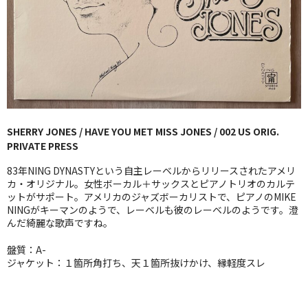
GG RECORD （当店のレーベル）
全商品
JAZZ-US
BLUE NOTE
SHERRY JONES / HAVE YOU MET MISS JONES / 002 US ORIG.
JAZZ-EU
PRIVATE PRESS
JAZZ-JP
83年NING DYNASTYという自主レーベルからリリースされたアメリ
カ・オリジナル。女性ボーカル＋サックスとピアノトリオのカルテ
JAZZ-VOCAL
ットがサポート。アメリカのジャズボーカリストで、ピアノのMIKE
NINGがキーマンのようで、レーベルも彼のレーベルのようです。澄
んだ綺麗な歌声ですね。
J-POP
盤質：A-
ROCK
ジャケット：１箇所角打ち、天１箇所抜けかけ、縁軽度スレ
FOLK,SSW