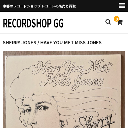
京都のレコードショップ レコードの販売と買取
RECORDSHOP GG
0
Home
SHERRY JONES / HAVE YOU MET MISS JONES
マイページ
GGについて
買取について
取り置きなどについて
Categories
New Arrivals
新譜