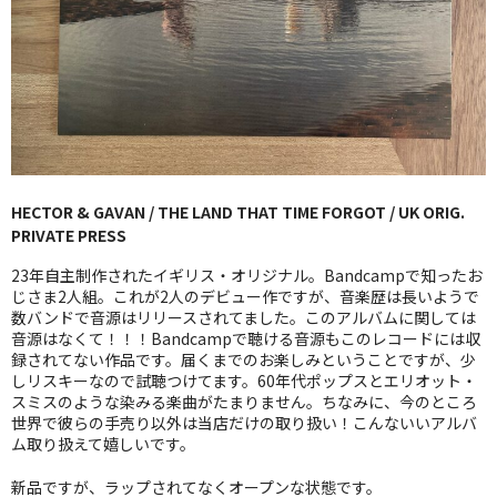
GG RECORD （当店のレーベル）
全商品
JAZZ-US
BLUE NOTE
HECTOR & GAVAN / THE LAND THAT TIME FORGOT / UK ORIG.
JAZZ-EU
PRIVATE PRESS
JAZZ-JP
23年自主制作されたイギリス・オリジナル。Bandcampで知ったお
じさま2人組。これが2人のデビュー作ですが、音楽歴は長いようで
JAZZ-VOCAL
数バンドで音源はリリースされてました。このアルバムに関しては
音源はなくて！！！Bandcampで聴ける音源もこのレコードには収
録されてない作品です。届くまでのお楽しみということですが、少
J-POP
しリスキーなので試聴つけてます。60年代ポップスとエリオット・
スミスのような染みる楽曲がたまりません。ちなみに、今のところ
ROCK
世界で彼らの手売り以外は当店だけの取り扱い！こんないいアルバ
ム取り扱えて嬉しいです。
FOLK,SSW
新品ですが、ラップされてなくオープンな状態です。