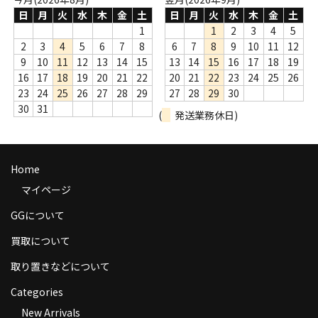
商品の発送
日
月
火
水
木
金
土
日
月
火
水
木
金
土
1
1
2
3
4
5
お支払い方法
2
3
4
5
6
7
8
6
7
8
9
10
11
12
9
10
11
12
13
14
15
13
14
15
16
17
18
19
返品
16
17
18
19
20
21
22
20
21
22
23
24
25
26
23
24
25
26
27
28
29
27
28
29
30
コンディション
30
31
(
発送業務休日)
Privacy Policy
特定商取引法に基づく表示
Home
マイページ
Contact
GGについて
買取について
取り置きなどについて
Categories
New Arrivals