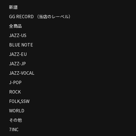
新譜
GG RECORD （当店のレーベル）
全商品
JAZZ-US
BLUE NOTE
JAZZ-EU
JAZZ-JP
JAZZ-VOCAL
J-POP
ROCK
FOLK,SSW
WORLD
その他
7INC