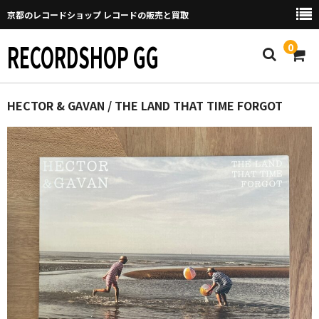
京都のレコードショップ レコードの販売と買取
RECORDSHOP GG
0
Home
HECTOR & GAVAN / THE LAND THAT TIME FORGOT
マイページ
GGについて
買取について
取り置きなどについて
Categories
New Arrivals
新譜