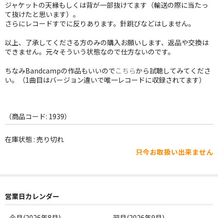
WORLD
ジャケットの天縁もしくは背が一部抜けてます（輸送の際に当たっ
て抜けたと思います）。
その他
さらにレコードすでに反りあります。針跳びなどはしません。
以上、了承してくださる方のみの購入お願いします、返品や交換は
7INC
できません。元々そういう状態なので仕方ないのです。
レア盤（1万円以上）
ちなみBandcampの作品もいいので
こちら
から試聴してみてくださ
い。（1曲目はバージョン違いで唯一レコードに収録されてます）
Webのみ no.1
Webのみ no.2
（商品コード: 1939）
Webのみ no.3
在庫状態 : 売り切れ
Webのみ no.4
只今お取扱い出来ません
売り切れ
Help
営業日カレンダー
送料
今月(2026年8月)
翌月(2026年9月)