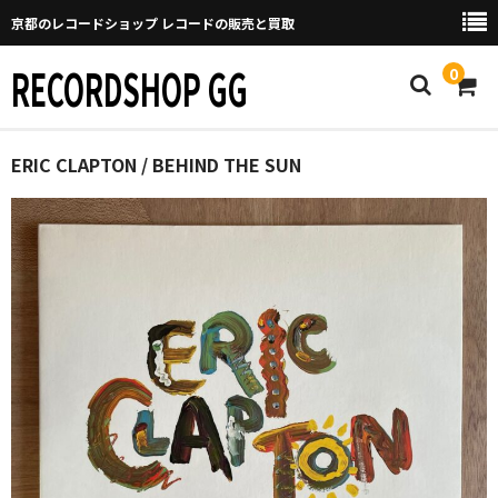
京都のレコードショップ レコードの販売と買取
RECORDSHOP GG
0
Home
ERIC CLAPTON / BEHIND THE SUN
マイページ
GGについて
買取について
取り置きなどについて
Categories
New Arrivals
新譜