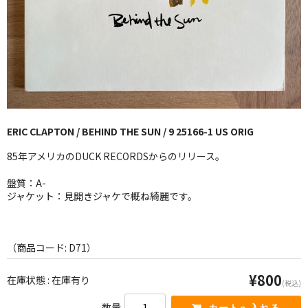
GG RECORD （当店のレーベル）
全商品
JAZZ-US
BLUE NOTE
ERIC CLAPTON / BEHIND THE SUN / 9 25166-1 US ORIG
JAZZ-EU
85年アメリカのDUCK RECORDSからのリリース。
JAZZ-JP
盤質：A-
JAZZ-VOCAL
ジャケット：見開きジャケで概ね綺麗です。
J-POP
（商品コード: D71）
ROCK
¥800
在庫状態 : 在庫有り
FOLK,SSW
(税込)
数量