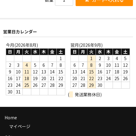
WORLD
その他
7INC
営業日カレンダー
レア盤（1万円以上）
今月(2026年8月)
翌月(2026年9月)
日
月
火
水
木
金
土
日
月
火
水
木
金
土
Webのみ no.1
1
1
2
3
4
5
2
3
4
5
6
7
8
6
7
8
9
10
11
12
Webのみ no.2
9
10
11
12
13
14
15
13
14
15
16
17
18
19
Webのみ no.3
16
17
18
19
20
21
22
20
21
22
23
24
25
26
23
24
25
26
27
28
29
27
28
29
30
Webのみ no.4
30
31
(
発送業務休日)
売り切れ
Help
Home
マイページ
送料