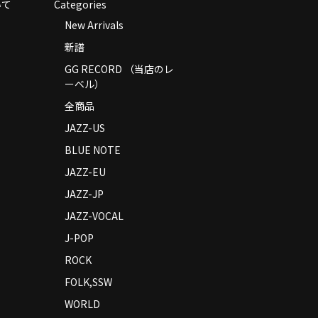
いて
Categories
New Arrivals
新譜
GG RECORD （当店のレ
ーベル）
全商品
JAZZ-US
BLUE NOTE
JAZZ-EU
JAZZ-JP
JAZZ-VOCAL
J-POP
ROCK
FOLK,SSW
WORLD