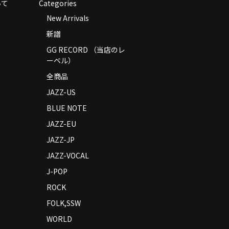
いて
Categories
New Arrivals
新譜
GG RECORD （当店のレ
ーベル）
全商品
JAZZ-US
BLUE NOTE
JAZZ-EU
JAZZ-JP
JAZZ-VOCAL
J-POP
ROCK
FOLK,SSW
WORLD