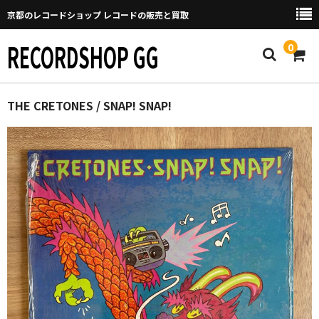
京都のレコードショップ レコードの販売と買取
RECORDSHOP GG
0
Home
THE CRETONES / SNAP! SNAP!
マイページ
GGについて
買取について
取り置きなどについて
Categories
New Arrivals
新譜