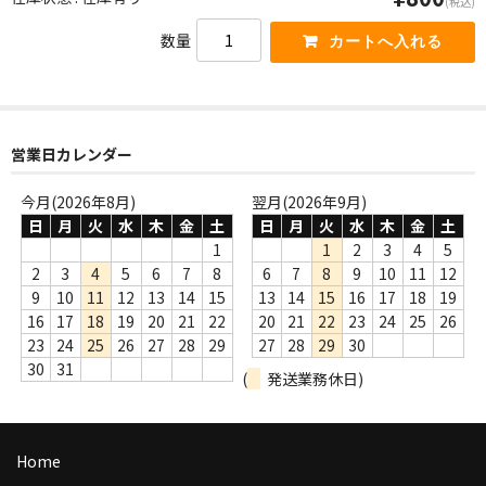
(税込)
WORLD
数量
その他
7INC
レア盤（1万円以上）
営業日カレンダー
Webのみ no.1
今月(2026年8月)
翌月(2026年9月)
日
月
火
水
木
金
土
日
月
火
水
木
金
土
Webのみ no.2
1
1
2
3
4
5
2
3
4
5
6
7
8
6
7
8
9
10
11
12
Webのみ no.3
9
10
11
12
13
14
15
13
14
15
16
17
18
19
16
17
18
19
20
21
22
20
21
22
23
24
25
26
Webのみ no.4
23
24
25
26
27
28
29
27
28
29
30
30
31
売り切れ
(
発送業務休日)
Help
Home
送料