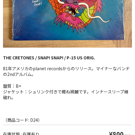
GG RECORD （当店のレーベル）
全商品
JAZZ-US
BLUE NOTE
THE CRETONES / SNAP! SNAP! / P-15 US ORIG.
JAZZ-EU
81年アメリカのplanet recordsからのリリース。マイナーなバンド
JAZZ-JP
の2ndアルバム。
JAZZ-VOCAL
盤質：B+
ジャケット：シュリンク付きで概ね綺麗です。インナースリーブ縁
破れ。
J-POP
ROCK
（商品コード: D24）
FOLK,SSW
¥800
在庫状態 : 在庫有り