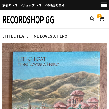
京都のレコードショップ レコードの販売と買取
RECORDSHOP GG
0
Home
LITTLE FEAT / TIME LOVES A HERO
マイページ
GGについて
買取について
取り置きなどについて
Categories
New Arrivals
新譜