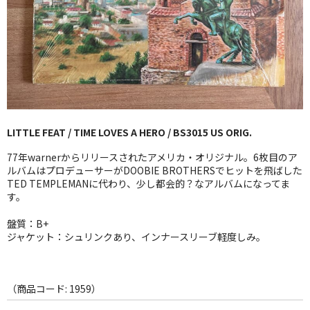
GG RECORD （当店のレーベル）
全商品
JAZZ-US
BLUE NOTE
LITTLE FEAT / TIME LOVES A HERO / BS3015 US ORIG.
JAZZ-EU
77年warnerからリリースされたアメリカ・オリジナル。6枚目のア
JAZZ-JP
ルバムはプロデューサーがDOOBIE BROTHERSでヒットを飛ばした
TED TEMPLEMANに代わり、少し都会的？なアルバムになってま
す。
JAZZ-VOCAL
盤質：B+
J-POP
ジャケット：シュリンクあり、インナースリーブ軽度しみ。
ROCK
FOLK,SSW
（商品コード: 1959）