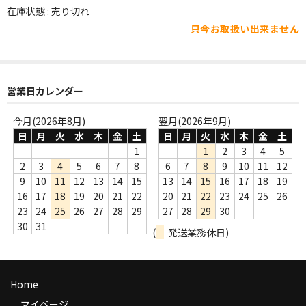
WORLD
在庫状態 : 売り切れ
只今お取扱い出来ません
その他
7INC
レア盤（1万円以上）
営業日カレンダー
Webのみ no.1
今月(2026年8月)
翌月(2026年9月)
日
月
火
水
木
金
土
日
月
火
水
木
金
土
Webのみ no.2
1
1
2
3
4
5
2
3
4
5
6
7
8
6
7
8
9
10
11
12
Webのみ no.3
9
10
11
12
13
14
15
13
14
15
16
17
18
19
16
17
18
19
20
21
22
20
21
22
23
24
25
26
Webのみ no.4
23
24
25
26
27
28
29
27
28
29
30
30
31
(
発送業務休日)
売り切れ
Help
Home
送料
マイページ