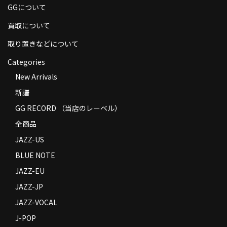
GGについて
商品の発送
買取について
お支払い方法
取り置きなどについて
返品
Categories
コンディション
New Arrivals
新譜
Privacy Policy
GG RECORD （当店のレーベル）
特定商取引法に基づく表示
全商品
Contact
JAZZ-US
BLUE NOTE
JAZZ-EU
JAZZ-JP
JAZZ-VOCAL
J-POP