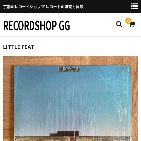
京都のレコードショップ レコードの販売と買取
RECORDSHOP GG
0
Home
LITTLE FEAT
マイページ
GGについて
買取について
取り置きなどについて
Categories
New Arrivals
新譜