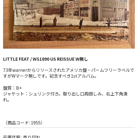
GG RECORD （当店のレーベル）
全商品
JAZZ-US
BLUE NOTE
LITTLE FEAT / WS1890 US REISSUE W無し
JAZZ-EU
73年warnerからリリースされたアメリカ盤・パームツリーラベルで
JAZZ-JP
すがWマーク無しです。記念すべき1stアルバム。
JAZZ-VOCAL
盤質：B+
ジャケット：シュリンク付き。取り出し口周囲しみ、右上下角潰
れ。
J-POP
ROCK
（商品コード: 1955）
FOLK,SSW
在庫状態 : 売り切れ