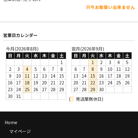
WORLD
只今お取扱い出来ません
その他
7INC
営業日カレンダー
レア盤（1万円以上）
今月(2026年8月)
翌月(2026年9月)
Webのみ no.1
日
月
火
水
木
金
土
日
月
火
水
木
金
土
1
1
2
3
4
5
Webのみ no.2
2
3
4
5
6
7
8
6
7
8
9
10
11
12
9
10
11
12
13
14
15
13
14
15
16
17
18
19
Webのみ no.3
16
17
18
19
20
21
22
20
21
22
23
24
25
26
23
24
25
26
27
28
29
27
28
29
30
Webのみ no.4
30
31
(
発送業務休日)
売り切れ
Help
Home
送料
マイページ