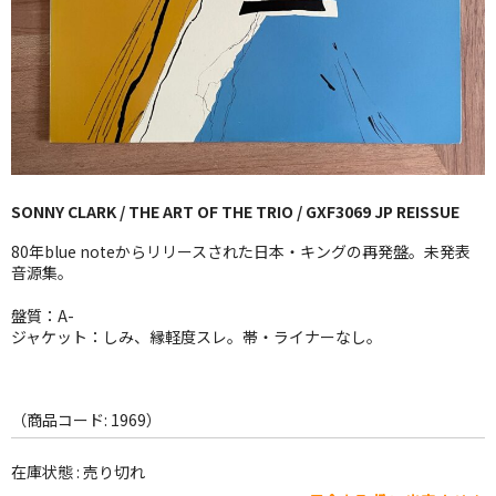
GG RECORD （当店のレーベル）
全商品
JAZZ-US
BLUE NOTE
SONNY CLARK / THE ART OF THE TRIO / GXF3069 JP REISSUE
JAZZ-EU
80年blue noteからリリースされた日本・キングの再発盤。未発表
JAZZ-JP
音源集。
JAZZ-VOCAL
盤質：A-
ジャケット：しみ、縁軽度スレ。帯・ライナーなし。
J-POP
ROCK
（商品コード: 1969）
FOLK,SSW
在庫状態 : 売り切れ