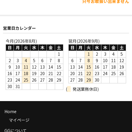
只今お取扱い出来ません
WORLD
その他
7INC
営業日カレンダー
レア盤（1万円以上）
今月(2026年8月)
翌月(2026年9月)
日
月
火
水
木
金
土
日
月
火
水
木
金
土
Webのみ no.1
1
1
2
3
4
5
2
3
4
5
6
7
8
6
7
8
9
10
11
12
Webのみ no.2
9
10
11
12
13
14
15
13
14
15
16
17
18
19
16
17
18
19
20
21
22
20
21
22
23
24
25
26
Webのみ no.3
23
24
25
26
27
28
29
27
28
29
30
30
31
Webのみ no.4
(
発送業務休日)
売り切れ
Home
Help
マイページ
送料
GGについて