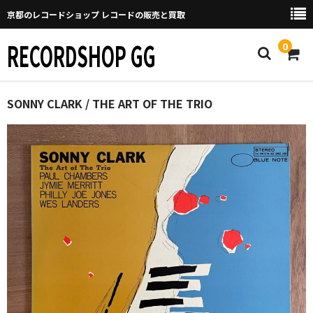
京都のレコードショップ レコードの販売と買取
RECORDSHOP GG
0
Home
SONNY CLARK / THE ART OF THE TRIO
マイページ
GGについて
買取について
取り置きなどについて
Categories
New Arrivals
新譜