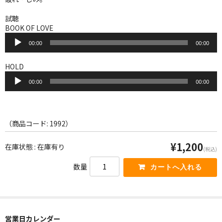
WORLD
試聴
その他
BOOK OF LOVE
音
7INC
00:00
00:00
声
プ
レア盤（1万円以上）
レ
HOLD
ー
音
ヤ
00:00
00:00
声
Webのみ no.1
ー
プ
レ
Webのみ no.2
ー
ヤ
（商品コード: 1992）
Webのみ no.3
ー
¥1,200
在庫状態 : 在庫有り
Webのみ no.4
(税込)
数量
売り切れ
Help
送料
営業日カレンダー