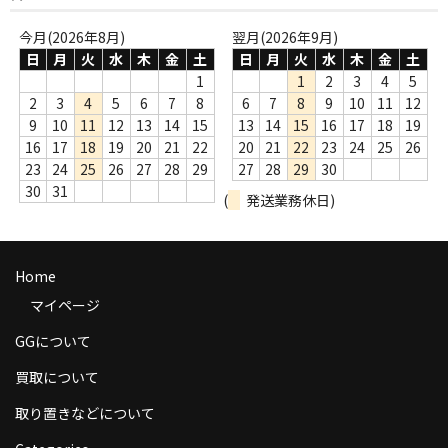
商品の発送
今月(2026年8月)
翌月(2026年9月)
日
月
火
水
木
金
土
日
月
火
水
木
金
土
お支払い方法
1
1
2
3
4
5
返品
2
3
4
5
6
7
8
6
7
8
9
10
11
12
9
10
11
12
13
14
15
13
14
15
16
17
18
19
コンディション
16
17
18
19
20
21
22
20
21
22
23
24
25
26
23
24
25
26
27
28
29
27
28
29
30
Privacy Policy
30
31
(
発送業務休日)
特定商取引法に基づく表示
Contact
Home
マイページ
GGについて
買取について
取り置きなどについて