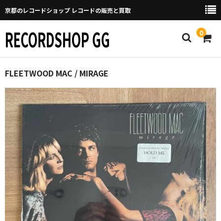
京都のレコードショップ レコードの販売と買取
RECORDSHOP GG
0
Home
FLEETWOOD MAC / MIRAGE
マイページ
GGについて
買取について
取り置きなどについて
Categories
New Arrivals
新譜