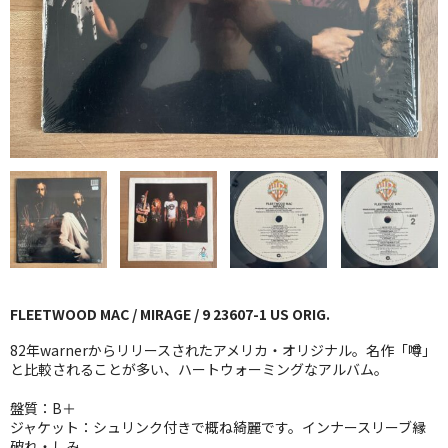
GG RECORD （当店のレーベル）
全商品
JAZZ-US
BLUE NOTE
JAZZ-EU
JAZZ-JP
JAZZ-VOCAL
FLEETWOOD MAC / MIRAGE / 9 23607-1 US ORIG.
J-POP
82年warnerからリリースされたアメリカ・オリジナル。名作「噂」
ROCK
と比較されることが多い、ハートウォーミングなアルバム。
盤質：B＋
FOLK,SSW
ジャケット：シュリンク付きで概ね綺麗です。インナースリーブ縁
破れ・しみ。