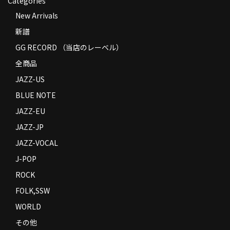
Categories
New Arrivals
新譜
GG RECORD （当店のレーベル）
全商品
JAZZ-US
BLUE NOTE
JAZZ-EU
JAZZ-JP
JAZZ-VOCAL
J-POP
ROCK
FOLK,SSW
WORLD
その他