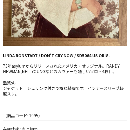
GG RECORD （当店のレーベル）
全商品
JAZZ-US
BLUE NOTE
LINDA RONSTADT / DON'T CRY NOW / SD5064 US ORIG.
JAZZ-EU
73年asylumからリリースされたアメリカ・オリジナル。RANDY
JAZZ-JP
NEWMAN,NEIL YOUNGなどのカヴァーも嬉しいソロ・4枚目。
JAZZ-VOCAL
盤質:A-
ジャケット：シュリンク付きで概ね綺麗です。インナースリーブ軽
度スレ。
J-POP
ROCK
（商品コード: 1995）
FOLK,SSW
在庫状態 : 売り切れ