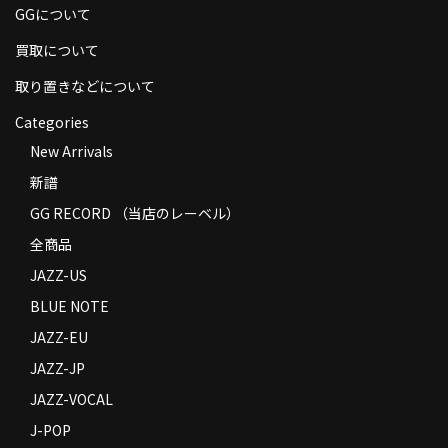
GGについて
商品の発送
買取について
お支払い方法
取り置きなどについて
返品
Categories
コンディション
New Arrivals
新譜
Privacy Policy
GG RECORD （当店のレーベル）
特定商取引法に基づく表示
全商品
Contact
JAZZ-US
BLUE NOTE
JAZZ-EU
JAZZ-JP
JAZZ-VOCAL
J-POP