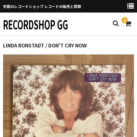
京都のレコードショップ レコードの販売と買取
RECORDSHOP GG
0
Home
LINDA RONSTADT / DON’T CRY NOW
マイページ
GGについて
買取について
取り置きなどについて
Categories
New Arrivals
新譜