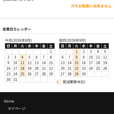
WORLD
只今お取扱い出来ません
その他
7INC
営業日カレンダー
レア盤（1万円以上）
今月(2026年8月)
翌月(2026年9月)
Webのみ no.1
日
月
火
水
木
金
土
日
月
火
水
木
金
土
1
1
2
3
4
5
Webのみ no.2
2
3
4
5
6
7
8
6
7
8
9
10
11
12
9
10
11
12
13
14
15
13
14
15
16
17
18
19
Webのみ no.3
16
17
18
19
20
21
22
20
21
22
23
24
25
26
23
24
25
26
27
28
29
27
28
29
30
Webのみ no.4
30
31
(
発送業務休日)
売り切れ
Help
Home
送料
マイページ