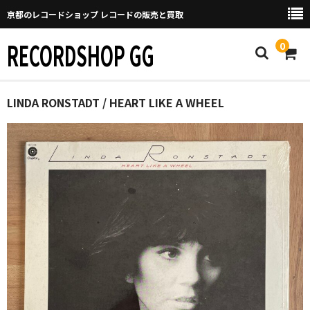
京都のレコードショップ レコードの販売と買取
RECORDSHOP GG
0
Home
LINDA RONSTADT / HEART LIKE A WHEEL
マイページ
GGについて
買取について
取り置きなどについて
Categories
New Arrivals
新譜