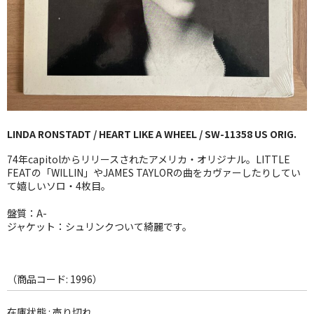
GG RECORD （当店のレーベル）
全商品
JAZZ-US
BLUE NOTE
LINDA RONSTADT / HEART LIKE A WHEEL / SW-11358 US ORIG.
JAZZ-EU
74年capitolからリリースされたアメリカ・オリジナル。LITTLE
JAZZ-JP
FEATの「WILLIN」やJAMES TAYLORの曲をカヴァーしたりしてい
て嬉しいソロ・4枚目。
JAZZ-VOCAL
盤質：A-
ジャケット：シュリンクついて綺麗です。
J-POP
ROCK
（商品コード: 1996）
FOLK,SSW
在庫状態 : 売り切れ