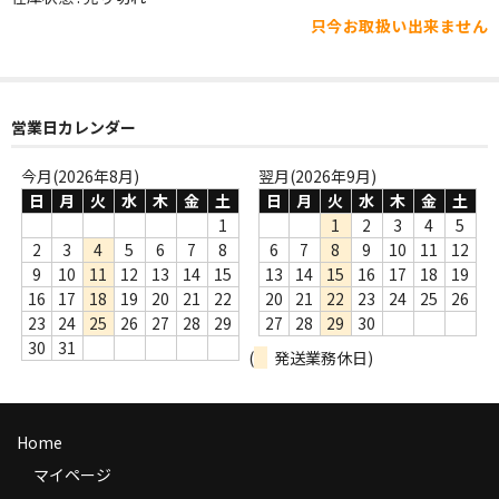
WORLD
只今お取扱い出来ません
その他
7INC
営業日カレンダー
レア盤（1万円以上）
今月(2026年8月)
翌月(2026年9月)
Webのみ no.1
日
月
火
水
木
金
土
日
月
火
水
木
金
土
1
1
2
3
4
5
Webのみ no.2
2
3
4
5
6
7
8
6
7
8
9
10
11
12
9
10
11
12
13
14
15
13
14
15
16
17
18
19
Webのみ no.3
16
17
18
19
20
21
22
20
21
22
23
24
25
26
23
24
25
26
27
28
29
27
28
29
30
Webのみ no.4
30
31
(
発送業務休日)
売り切れ
Help
Home
送料
マイページ