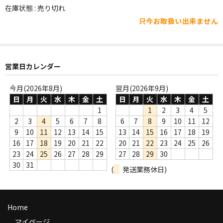
WORLD
在庫状態 : 売り切れ
只今お取扱い出来ません
その他
7INC
レア盤（1万円以上）
営業日カレンダー
Webのみ no.1
今月(2026年8月)
翌月(2026年9月)
日
月
火
水
木
金
土
日
月
火
水
木
金
土
Webのみ no.2
1
1
2
3
4
5
2
3
4
5
6
7
8
6
7
8
9
10
11
12
Webのみ no.3
9
10
11
12
13
14
15
13
14
15
16
17
18
19
16
17
18
19
20
21
22
20
21
22
23
24
25
26
Webのみ no.4
23
24
25
26
27
28
29
27
28
29
30
30
31
(
発送業務休日)
売り切れ
Help
Home
送料
マイページ