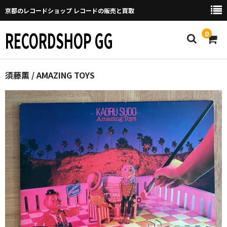
京都のレコードショップ レコードの販売と買取
RECORDSHOP GG
0
Home
須藤薫 / AMAZING TOYS
マイページ
GGについて
買取について
取り置きなどについて
Categories
New Arrivals
新譜