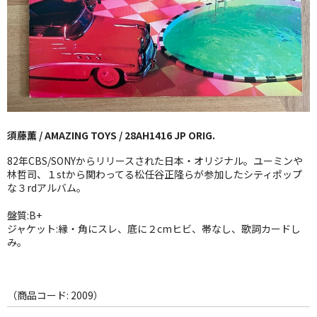
GG RECORD （当店のレーベル）
全商品
JAZZ-US
BLUE NOTE
須藤薫 / AMAZING TOYS / 28AH1416 JP ORIG.
JAZZ-EU
82年CBS/SONYからリリースされた日本・オリジナル。ユーミンや
JAZZ-JP
林哲司、１stから関わってる松任谷正隆らが参加したシティポップ
な３rdアルバム。
JAZZ-VOCAL
盤質:B+
ジャケット:縁・角にスレ、底に２cmヒビ、帯なし、歌詞カードし
J-POP
み。
ROCK
FOLK,SSW
（商品コード: 2009）