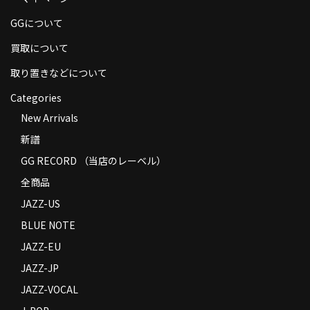
商品の発送
GGについて
お支払い方法
買取について
返品
取り置きなどについて
Categories
コンディション
New Arrivals
Privacy Policy
新譜
特定商取引法に基づく表示
GG RECORD （当店のレーベル）
全商品
Contact
JAZZ-US
BLUE NOTE
JAZZ-EU
JAZZ-JP
JAZZ-VOCAL