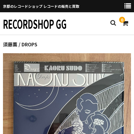
京都のレコードショップ レコードの販売と買取
RECORDSHOP GG
0
Home
須藤薫 / DROPS
マイページ
GGについて
買取について
取り置きなどについて
Categories
New Arrivals
新譜