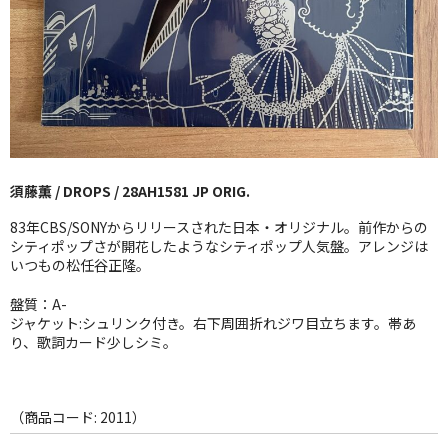
GG RECORD （当店のレーベル）
全商品
JAZZ-US
BLUE NOTE
須藤薫 / DROPS / 28AH1581 JP ORIG.
JAZZ-EU
83年CBS/SONYからリリースされた日本・オリジナル。前作からの
JAZZ-JP
シティポップさが開花したようなシティポップ人気盤。アレンジは
いつもの松任谷正隆。
JAZZ-VOCAL
盤質：A-
ジャケット:シュリンク付き。右下周囲折れジワ目立ちます。帯あ
J-POP
り、歌詞カード少しシミ。
ROCK
FOLK,SSW
（商品コード: 2011）