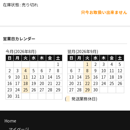
WORLD
在庫状態 : 売り切れ
只今お取扱い出来ません
その他
7INC
レア盤（1万円以上）
営業日カレンダー
Webのみ no.1
今月(2026年8月)
翌月(2026年9月)
日
月
火
水
木
金
土
日
月
火
水
木
金
土
Webのみ no.2
1
1
2
3
4
5
2
3
4
5
6
7
8
6
7
8
9
10
11
12
Webのみ no.3
9
10
11
12
13
14
15
13
14
15
16
17
18
19
16
17
18
19
20
21
22
20
21
22
23
24
25
26
Webのみ no.4
23
24
25
26
27
28
29
27
28
29
30
30
31
(
発送業務休日)
売り切れ
Help
Home
送料
マイページ