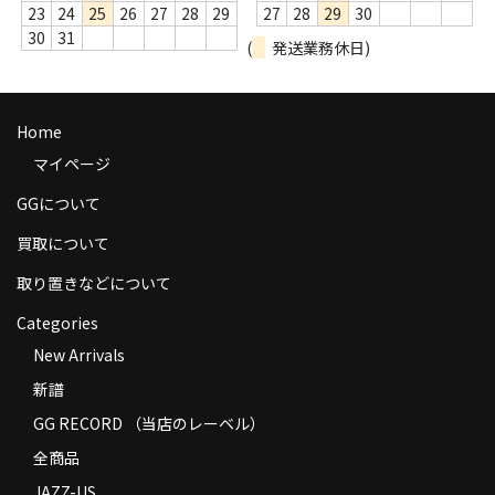
23
24
25
26
27
28
29
27
28
29
30
商品の発送
30
31
(
発送業務休日)
お支払い方法
返品
Home
コンディション
マイページ
GGについて
Privacy Policy
買取について
特定商取引法に基づく表示
取り置きなどについて
Contact
Categories
New Arrivals
新譜
GG RECORD （当店のレーベル）
全商品
JAZZ-US