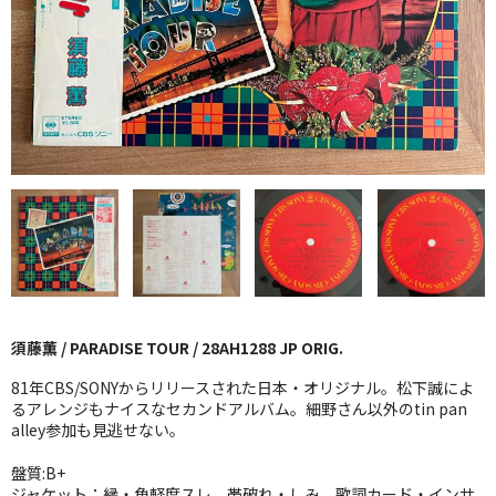
GG RECORD （当店のレーベル）
全商品
JAZZ-US
BLUE NOTE
JAZZ-EU
JAZZ-JP
JAZZ-VOCAL
須藤薫 / PARADISE TOUR / 28AH1288 JP ORIG.
J-POP
81年CBS/SONYからリリースされた日本・オリジナル。松下誠によ
ROCK
るアレンジもナイスなセカンドアルバム。細野さん以外のtin pan
alley参加も見逃せない。
FOLK,SSW
盤質:B+
ジャケット：縁・角軽度スレ、帯破れ・しみ、歌詞カード・インサ