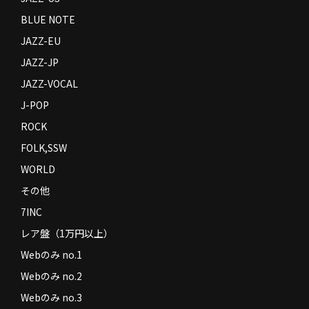
BLUE NOTE
JAZZ-EU
JAZZ-JP
JAZZ-VOCAL
J-POP
ROCK
FOLK,SSW
WORLD
その他
7INC
レア盤（1万円以上）
Webのみ no.1
Webのみ no.2
Webのみ no.3