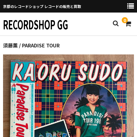
京都のレコードショップ レコードの販売と買取
RECORDSHOP GG
0
Home
須藤薫 / PARADISE TOUR
マイページ
GGについて
買取について
取り置きなどについて
Categories
New Arrivals
新譜