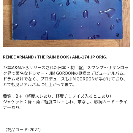
GG RECORD （当店のレーベル）
全商品
JAZZ-US
BLUE NOTE
RENEE ARMAND / THE RAIN BOOK / AML-174 JP ORIG.
JAZZ-EU
73年A&Mからリリースされた日本・初回盤。スワンプ〜サザンロッ
JAZZ-JP
ク界で著名なドラマー・JIM GORDONの奥様のデビューアルバム。
ドラムだけでなく、プロデュースもJIM GORDONが手がけており、
とても良いアルバムに仕上がってます。
JAZZ-VOCAL
盤質：B＋（軽度スレあり、軽度チリノイズ入るとこあり）
J-POP
ジャケット：縁・角に軽度スレ・しわ、帯なし、歌詞カード・ライ
ナーあり。
ROCK
FOLK,SSW
（商品コード: 2027）