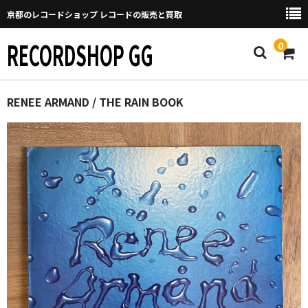
京都のレコードショップ レコードの販売と買取
RECORDSHOP GG
0
Home
RENEE ARMAND / THE RAIN BOOK
マイページ
GGについて
買取について
取り置きなどについて
Categories
New Arrivals
新譜