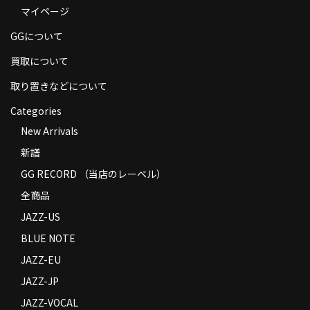
マイページ
商品の発送
GGについて
お支払い方法
買取について
返品
取り置きなどについて
コンディション
Categories
Privacy Policy
New Arrivals
新譜
特定商取引法に基づく表示
GG RECORD （当店のレーベル）
Contact
全商品
JAZZ-US
BLUE NOTE
JAZZ-EU
JAZZ-JP
JAZZ-VOCAL