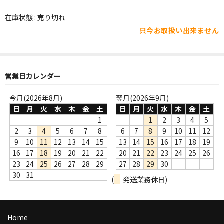
WORLD
在庫状態 : 売り切れ
その他
只今お取扱い出来ません
7INC
レア盤（1万円以上）
営業日カレンダー
Webのみ no.1
今月(2026年8月)
翌月(2026年9月)
Webのみ no.2
日
月
火
水
木
金
土
日
月
火
水
木
金
土
1
1
2
3
4
5
Webのみ no.3
2
3
4
5
6
7
8
6
7
8
9
10
11
12
9
10
11
12
13
14
15
13
14
15
16
17
18
19
Webのみ no.4
16
17
18
19
20
21
22
20
21
22
23
24
25
26
23
24
25
26
27
28
29
27
28
29
30
売り切れ
30
31
(
発送業務休日)
Help
送料
Home