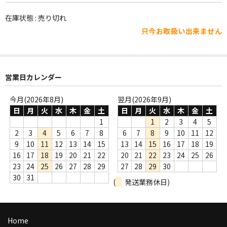
WORLD
在庫状態 : 売り切れ
その他
只今お取扱い出来ません
7INC
レア盤（1万円以上）
営業日カレンダー
Webのみ no.1
今月(2026年8月)
翌月(2026年9月)
Webのみ no.2
日
月
火
水
木
金
土
日
月
火
水
木
金
土
1
1
2
3
4
5
Webのみ no.3
2
3
4
5
6
7
8
6
7
8
9
10
11
12
9
10
11
12
13
14
15
13
14
15
16
17
18
19
Webのみ no.4
16
17
18
19
20
21
22
20
21
22
23
24
25
26
23
24
25
26
27
28
29
27
28
29
30
売り切れ
30
31
(
発送業務休日)
Help
送料
Home