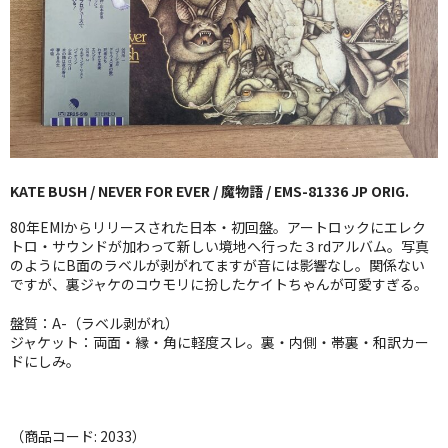
GG RECORD （当店のレーベル）
全商品
JAZZ-US
BLUE NOTE
KATE BUSH / NEVER FOR EVER / 魔物語 / EMS-81336 JP ORIG.
JAZZ-EU
80年EMIからリリースされた日本・初回盤。アートロックにエレク
JAZZ-JP
トロ・サウンドが加わって新しい境地へ行った３rdアルバム。写真
のようにB面のラベルが剥がれてますが音には影響なし。関係ない
ですが、裏ジャケのコウモリに扮したケイトちゃんが可愛すぎる。
JAZZ-VOCAL
盤質：A-（ラベル剥がれ）
J-POP
ジャケット：両面・縁・角に軽度スレ。裏・内側・帯裏・和訳カー
ドにしみ。
ROCK
FOLK,SSW
（商品コード: 2033）