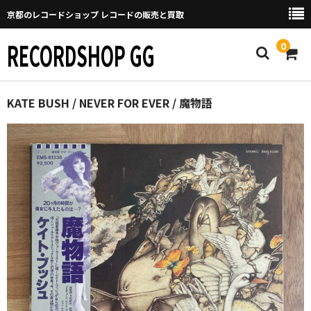
京都のレコードショップ レコードの販売と買取
RECORDSHOP GG
0
Home
KATE BUSH / NEVER FOR EVER / 魔物語
マイページ
GGについて
買取について
取り置きなどについて
Categories
New Arrivals
新譜