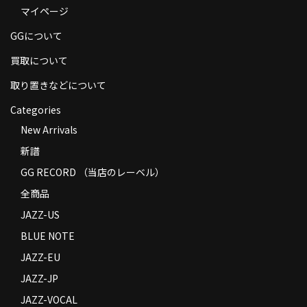
マイページ
商品の発送
GGについて
お支払い方法
買取について
返品
取り置きなどについて
コンディション
Categories
Privacy Policy
New Arrivals
新譜
特定商取引法に基づく表示
GG RECORD （当店のレーベル）
Contact
全商品
JAZZ-US
BLUE NOTE
JAZZ-EU
JAZZ-JP
JAZZ-VOCAL