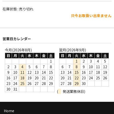
WORLD
在庫状態 : 売り切れ
その他
只今お取扱い出来ません
7INC
レア盤（1万円以上）
営業日カレンダー
Webのみ no.1
今月(2026年8月)
翌月(2026年9月)
Webのみ no.2
日
月
火
水
木
金
土
日
月
火
水
木
金
土
1
1
2
3
4
5
Webのみ no.3
2
3
4
5
6
7
8
6
7
8
9
10
11
12
9
10
11
12
13
14
15
13
14
15
16
17
18
19
Webのみ no.4
16
17
18
19
20
21
22
20
21
22
23
24
25
26
23
24
25
26
27
28
29
27
28
29
30
売り切れ
30
31
(
発送業務休日)
Help
送料
Home