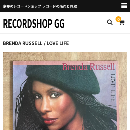
京都のレコードショップ レコードの販売と買取
RECORDSHOP GG
0
Home
BRENDA RUSSELL / LOVE LIFE
マイページ
GGについて
買取について
取り置きなどについて
Categories
New Arrivals
新譜