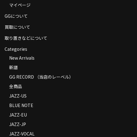
マイページ
商品の発送
GGについて
お支払い方法
買取について
返品
取り置きなどについて
コンディション
Categories
Privacy Policy
New Arrivals
新譜
特定商取引法に基づく表示
GG RECORD （当店のレーベル）
Contact
全商品
JAZZ-US
BLUE NOTE
JAZZ-EU
JAZZ-JP
JAZZ-VOCAL