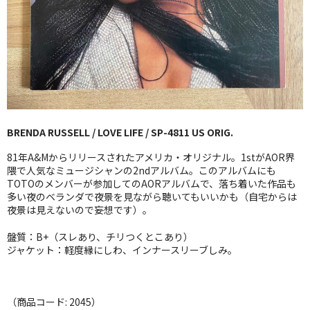
GG RECORD （当店のレーベル）
全商品
JAZZ-US
BLUE NOTE
BRENDA RUSSELL / LOVE LIFE / SP-4811 US ORIG.
JAZZ-EU
81年A&Mからリリースされたアメリカ・オリジナル。1stがAOR界
JAZZ-JP
隈で人気なミュージシャンの2ndアルバム。このアルバムにも
TOTOのメンバーが参加してのAORアルバムで、落ち着いた作品も
多い夜のベランダで夜景を見ながら聴いてもいいかも（自宅からは
JAZZ-VOCAL
夜景は見えないので妄想です）。
J-POP
盤質：B+（スレあり、チリつくとこあり）
ジャケット：軽度縁にしわ、インナースリーブしみ。
ROCK
FOLK,SSW
（商品コード: 2045）