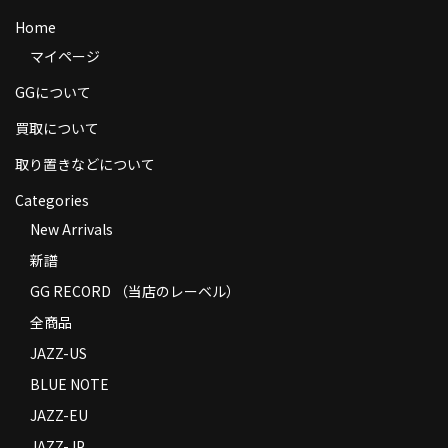
商品の発送
Home
マイページ
お支払い方法
GGについて
返品
買取について
コンディション
取り置きなどについて
Privacy Policy
Categories
New Arrivals
特定商取引法に基づく表示
新譜
Contact
GG RECORD （当店のレーベル）
全商品
JAZZ-US
BLUE NOTE
JAZZ-EU
JAZZ-JP