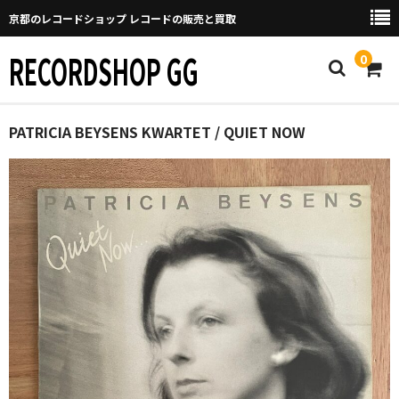
京都のレコードショップ レコードの販売と買取
RECORDSHOP GG
0
Home
PATRICIA BEYSENS KWARTET / QUIET NOW
マイページ
GGについて
買取について
取り置きなどについて
Categories
New Arrivals
新譜