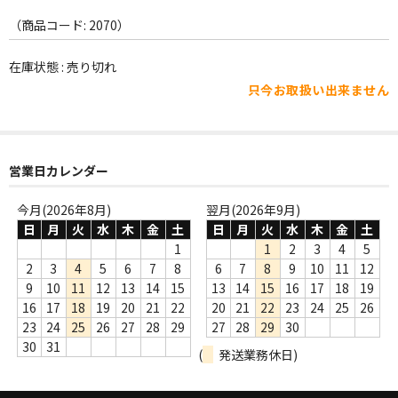
WORLD
（商品コード: 2070）
その他
在庫状態 : 売り切れ
7INC
只今お取扱い出来ません
レア盤（1万円以上）
Webのみ no.1
営業日カレンダー
Webのみ no.2
今月(2026年8月)
翌月(2026年9月)
Webのみ no.3
日
月
火
水
木
金
土
日
月
火
水
木
金
土
1
1
2
3
4
5
Webのみ no.4
2
3
4
5
6
7
8
6
7
8
9
10
11
12
9
10
11
12
13
14
15
13
14
15
16
17
18
19
売り切れ
16
17
18
19
20
21
22
20
21
22
23
24
25
26
23
24
25
26
27
28
29
27
28
29
30
Help
30
31
(
発送業務休日)
送料