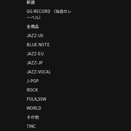
新譜
GG RECORD （当店のレ
ーベル）
全商品
JAZZ-US
BLUE NOTE
JAZZ-EU
JAZZ-JP
JAZZ-VOCAL
J-POP
ROCK
FOLK,SSW
WORLD
その他
7INC