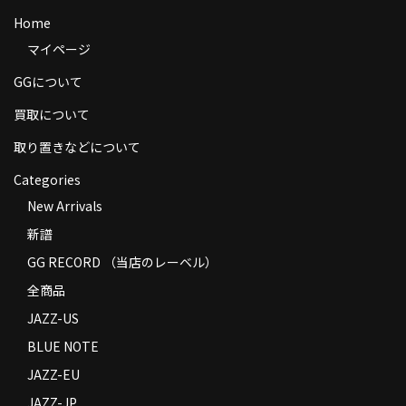
商品の発送
Home
マイページ
お支払い方法
GGについて
返品
買取について
コンディション
取り置きなどについて
Privacy Policy
Categories
New Arrivals
特定商取引法に基づく表示
新譜
Contact
GG RECORD （当店のレーベル）
全商品
JAZZ-US
BLUE NOTE
JAZZ-EU
JAZZ-JP