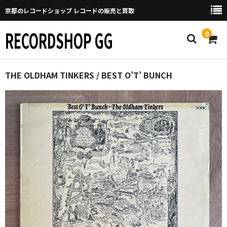
京都のレコードショップ レコードの販売と買取
RECORDSHOP GG
0
Home
THE OLDHAM TINKERS / BEST O’T’ BUNCH
マイページ
GGについて
買取について
取り置きなどについて
Categories
New Arrivals
新譜