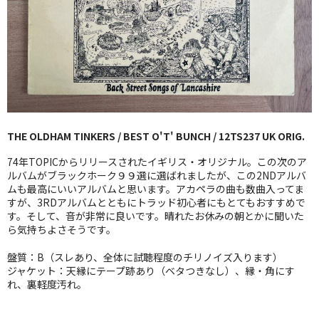
GG RECORD （当店のレーベル）
全商品
JAZZ-US
BLUE NOTE
THE OLDHAM TINKERS / BEST O'T' BUNCH / 12TS237 UK ORIG.
JAZZ-EU
74年TOPICからリリースされたイギリス・オリジナル。この次のア
JAZZ-JP
ルバムがブラックホーク９９選に選ばれましたが、この2NDアルバ
ムも最高にいいアルバムと思います。アカペラの曲も数曲入ってま
すが、3RDアルバムとともにトラッド初心者にもとてもおすすめで
JAZZ-VOCAL
す。そして、音が非常に良いです。晴れたお休みの朝とかに聞いた
ら気持ちよさそうです。
J-POP
盤質：B（スレあり、全体に試聴程度のチリノイズ入ります）
ROCK
ジャケット：天縁にテープ跡あり（ベタつきなし）、縁・角にす
れ、裏軽度汚れ。
FOLK,SSW