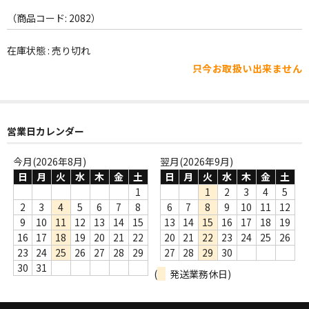
WORLD
（商品コード: 2082）
その他
在庫状態 : 売り切れ
7INC
只今お取扱い出来ません
レア盤（1万円以上）
Webのみ no.1
営業日カレンダー
Webのみ no.2
今月(2026年8月)
翌月(2026年9月)
日
月
火
水
木
金
土
日
月
火
水
木
金
土
Webのみ no.3
1
1
2
3
4
5
Webのみ no.4
2
3
4
5
6
7
8
6
7
8
9
10
11
12
9
10
11
12
13
14
15
13
14
15
16
17
18
19
売り切れ
16
17
18
19
20
21
22
20
21
22
23
24
25
26
23
24
25
26
27
28
29
27
28
29
30
Help
30
31
(
発送業務休日)
送料