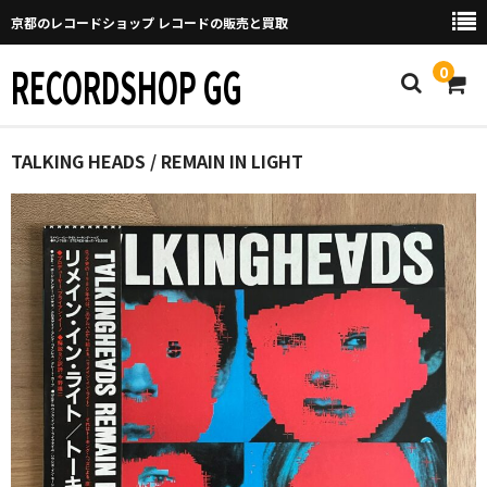
京都のレコードショップ レコードの販売と買取
RECORDSHOP GG
0
Home
TALKING HEADS / REMAIN IN LIGHT
マイページ
GGについて
買取について
取り置きなどについて
Categories
New Arrivals
新譜