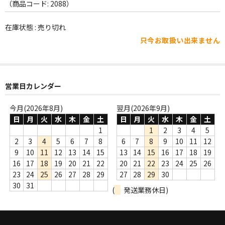
WORLD
（商品コード: 2088）
その他
在庫状態 : 売り切れ
只今お取扱い出来ません
7INC
レア盤（1万円以上）
営業日カレンダー
Webのみ no.1
Webのみ no.2
今月(2026年8月)
翌月(2026年9月)
日
月
火
水
木
金
土
日
月
火
水
木
金
土
Webのみ no.3
1
1
2
3
4
5
2
3
4
5
6
7
8
6
7
8
9
10
11
12
Webのみ no.4
9
10
11
12
13
14
15
13
14
15
16
17
18
19
16
17
18
19
20
21
22
20
21
22
23
24
25
26
売り切れ
23
24
25
26
27
28
29
27
28
29
30
30
31
(
発送業務休日)
Help
送料