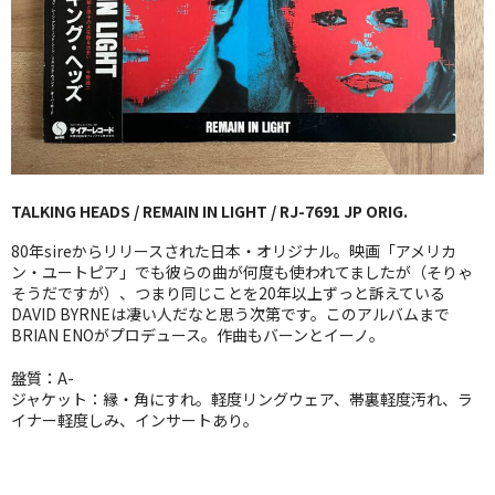
GG RECORD （当店のレーベル）
全商品
JAZZ-US
BLUE NOTE
TALKING HEADS / REMAIN IN LIGHT / RJ-7691 JP ORIG.
JAZZ-EU
80年sireからリリースされた日本・オリジナル。映画「アメリカ
JAZZ-JP
ン・ユートピア」でも彼らの曲が何度も使われてましたが（そりゃ
そうだですが）、つまり同じことを20年以上ずっと訴えている
DAVID BYRNEは凄い人だなと思う次第です。このアルバムまで
JAZZ-VOCAL
BRIAN ENOがプロデュース。作曲もバーンとイーノ。
J-POP
盤質：A-
ジャケット：縁・角にすれ。軽度リングウェア、帯裏軽度汚れ、ラ
ROCK
イナー軽度しみ、インサートあり。
FOLK,SSW