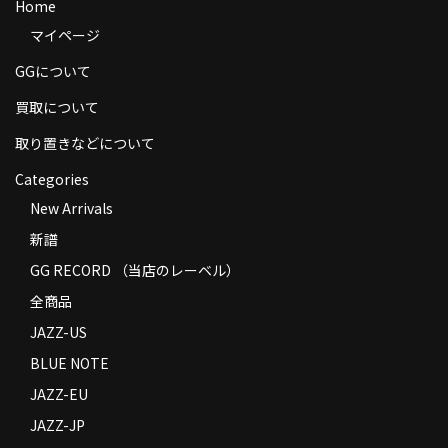
Home
商品の発送
マイページ
お支払い方法
GGについて
返品
買取について
取り置きなどについて
コンディション
Categories
Privacy Policy
New Arrivals
特定商取引法に基づく表示
新譜
GG RECORD （当店のレーベル）
Contact
全商品
JAZZ-US
BLUE NOTE
JAZZ-EU
JAZZ-JP