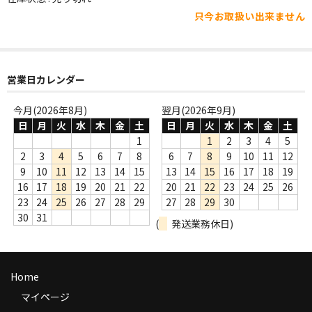
WORLD
只今お取扱い出来ません
その他
7INC
営業日カレンダー
レア盤（1万円以上）
今月(2026年8月)
翌月(2026年9月)
Webのみ no.1
日
月
火
水
木
金
土
日
月
火
水
木
金
土
1
1
2
3
4
5
Webのみ no.2
2
3
4
5
6
7
8
6
7
8
9
10
11
12
9
10
11
12
13
14
15
13
14
15
16
17
18
19
Webのみ no.3
16
17
18
19
20
21
22
20
21
22
23
24
25
26
23
24
25
26
27
28
29
27
28
29
30
Webのみ no.4
30
31
(
発送業務休日)
売り切れ
Help
Home
送料
マイページ