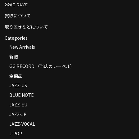
GGについて
商品の発送
買取について
お支払い方法
取り置きなどについて
返品
Categories
コンディション
New Arrivals
新譜
Privacy Policy
GG RECORD （当店のレーベル）
特定商取引法に基づく表示
全商品
Contact
JAZZ-US
BLUE NOTE
JAZZ-EU
JAZZ-JP
JAZZ-VOCAL
J-POP