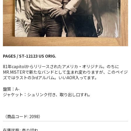
GG RECORD （当店のレーベル）
全商品
JAZZ-US
BLUE NOTE
PAGES / ST-12123 US ORIG.
JAZZ-EU
81年capitolからリリースされたアメリカ・オリジナル。のちに
JAZZ-JP
MR.MISTERで新たなバンドとして生まれ変わりますが、このペイジ
ズではラストの3rdアルバム。いいAOR入ってます。
JAZZ-VOCAL
盤質：A-
ジャケット：シュリンク付き、取り出し口すれ。
J-POP
ROCK
（商品コード: 2098）
FOLK,SSW
在庫状態 : 売り切れ