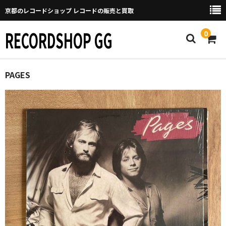
京都のレコードショップ レコードの販売と買取
RECORDSHOP GG
0
Home
PAGES
マイページ
GGについて
買取について
取り置きなどについて
Categories
New Arrivals
新譜