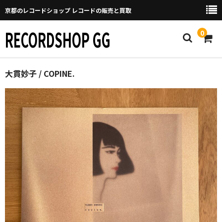
京都のレコードショップ レコードの販売と買取
RECORDSHOP GG
0
Home
大貫妙子 / COPINE.
マイページ
GGについて
買取について
取り置きなどについて
Categories
New Arrivals
新譜