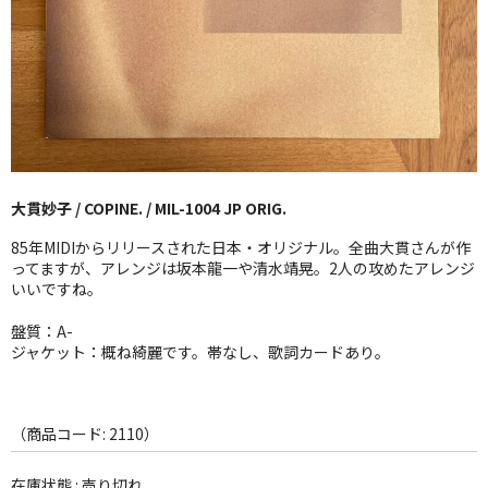
GG RECORD （当店のレーベル）
全商品
JAZZ-US
BLUE NOTE
大貫妙子 / COPINE. / MIL-1004 JP ORIG.
JAZZ-EU
85年MIDIからリリースされた日本・オリジナル。全曲大貫さんが作
JAZZ-JP
ってますが、アレンジは坂本龍一や清水靖晃。2人の攻めたアレンジ
いいですね。
JAZZ-VOCAL
盤質：A-
ジャケット：概ね綺麗です。帯なし、歌詞カードあり。
J-POP
ROCK
（商品コード: 2110）
FOLK,SSW
在庫状態 : 売り切れ