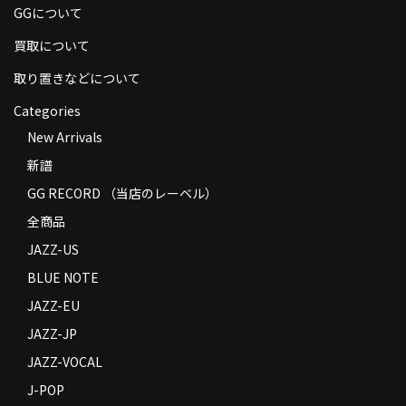
GGについて
商品の発送
買取について
お支払い方法
取り置きなどについて
返品
Categories
コンディション
New Arrivals
新譜
Privacy Policy
GG RECORD （当店のレーベル）
特定商取引法に基づく表示
全商品
Contact
JAZZ-US
BLUE NOTE
JAZZ-EU
JAZZ-JP
JAZZ-VOCAL
J-POP