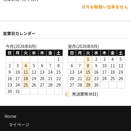
WORLD
只今お取扱い出来ません
その他
7INC
営業日カレンダー
レア盤（1万円以上）
今月(2026年8月)
翌月(2026年9月)
Webのみ no.1
日
月
火
水
木
金
土
日
月
火
水
木
金
土
1
1
2
3
4
5
Webのみ no.2
2
3
4
5
6
7
8
6
7
8
9
10
11
12
9
10
11
12
13
14
15
13
14
15
16
17
18
19
Webのみ no.3
16
17
18
19
20
21
22
20
21
22
23
24
25
26
23
24
25
26
27
28
29
27
28
29
30
Webのみ no.4
30
31
(
発送業務休日)
売り切れ
Help
Home
送料
マイページ