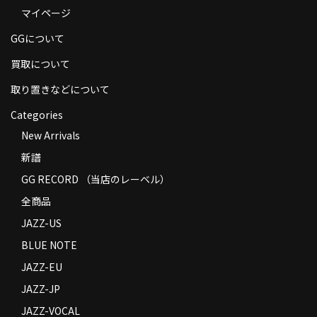
マイページ
商品の発送
GGについて
お支払い方法
買取について
返品
取り置きなどについて
コンディション
Categories
Privacy Policy
New Arrivals
新譜
特定商取引法に基づく表示
GG RECORD （当店のレーベル）
Contact
全商品
JAZZ-US
BLUE NOTE
JAZZ-EU
JAZZ-JP
JAZZ-VOCAL