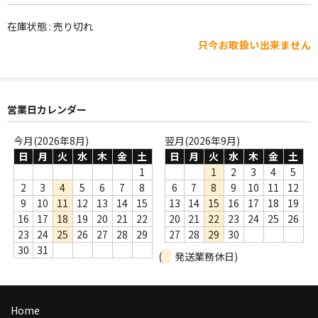
WORLD
在庫状態 : 売り切れ
その他
只今お取扱い出来ません
7INC
レア盤（1万円以上）
営業日カレンダー
Webのみ no.1
今月(2026年8月)
翌月(2026年9月)
Webのみ no.2
日
月
火
水
木
金
土
日
月
火
水
木
金
土
1
1
2
3
4
5
Webのみ no.3
2
3
4
5
6
7
8
6
7
8
9
10
11
12
9
10
11
12
13
14
15
13
14
15
16
17
18
19
Webのみ no.4
16
17
18
19
20
21
22
20
21
22
23
24
25
26
23
24
25
26
27
28
29
27
28
29
30
売り切れ
30
31
(
発送業務休日)
Help
送料
Home