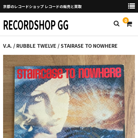
京都のレコードショップ レコードの販売と買取
RECORDSHOP GG
0
Home
V.A. / RUBBLE TWELVE / STAIRASE TO NOWHERE
マイページ
GGについて
買取について
取り置きなどについて
Categories
New Arrivals
新譜