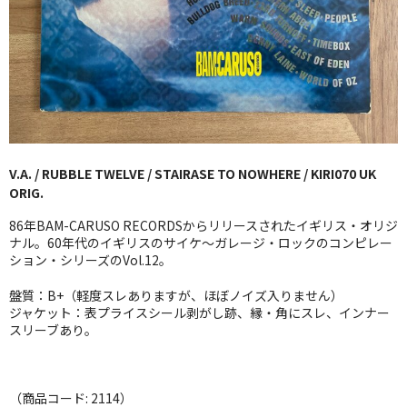
GG RECORD （当店のレーベル）
全商品
JAZZ-US
BLUE NOTE
V.A. / RUBBLE TWELVE / STAIRASE TO NOWHERE / KIRI070 UK
JAZZ-EU
ORIG.
JAZZ-JP
86年BAM-CARUSO RECORDSからリリースされたイギリス・オリジ
ナル。60年代のイギリスのサイケ〜ガレージ・ロックのコンピレー
JAZZ-VOCAL
ション・シリーズのVol.12。
盤質：B+（軽度スレありますが、ほぼノイズ入りません）
J-POP
ジャケット：表プライスシール剥がし跡、縁・角にスレ、インナー
スリーブあり。
ROCK
FOLK,SSW
（商品コード: 2114）