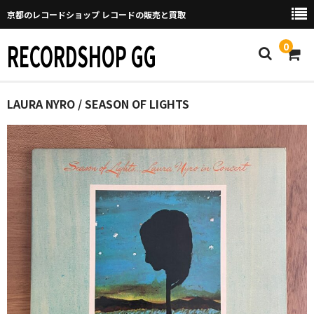
京都のレコードショップ レコードの販売と買取
RECORDSHOP GG
0
Home
LAURA NYRO / SEASON OF LIGHTS
マイページ
GGについて
買取について
取り置きなどについて
Categories
New Arrivals
新譜