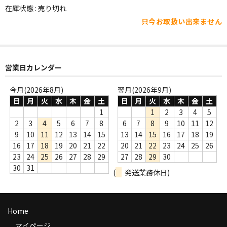
WORLD
在庫状態 : 売り切れ
只今お取扱い出来ません
その他
7INC
レア盤（1万円以上）
営業日カレンダー
Webのみ no.1
今月(2026年8月)
翌月(2026年9月)
日
月
火
水
木
金
土
日
月
火
水
木
金
土
Webのみ no.2
1
1
2
3
4
5
2
3
4
5
6
7
8
6
7
8
9
10
11
12
Webのみ no.3
9
10
11
12
13
14
15
13
14
15
16
17
18
19
16
17
18
19
20
21
22
20
21
22
23
24
25
26
Webのみ no.4
23
24
25
26
27
28
29
27
28
29
30
30
31
(
発送業務休日)
売り切れ
Help
Home
送料
マイページ