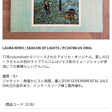
GG RECORD （当店のレーベル）
全商品
JAZZ-US
BLUE NOTE
LAURA NYRO / SEASON OF LIGHTS / PC34786 US ORIG.
JAZZ-EU
77年columbiaからリリースされたアメリカ・オリジナル。愛しのロ
JAZZ-JP
ーラちゃんの初のライブアルバムはジャズ系のミュージシャンが参
加しての素晴らしいアルバム。
JAZZ-VOCAL
盤質：B+
ジャケット：角僅かにスレ程度、裏に[FOR GOVERNMENTAL SALE
J-POP
ONLY]の金印あり、インナースリーブ縁１箇所破れ。
ROCK
FOLK,SSW
（商品コード: 2126）