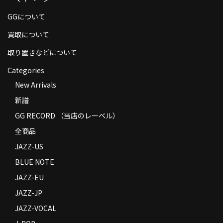
商品の発送
GGについて
お支払い方法
買取について
返品
取り置きなどについて
Categories
コンディション
New Arrivals
Privacy Policy
新譜
特定商取引法に基づく表示
GG RECORD （当店のレーベル）
全商品
Contact
JAZZ-US
BLUE NOTE
JAZZ-EU
JAZZ-JP
JAZZ-VOCAL