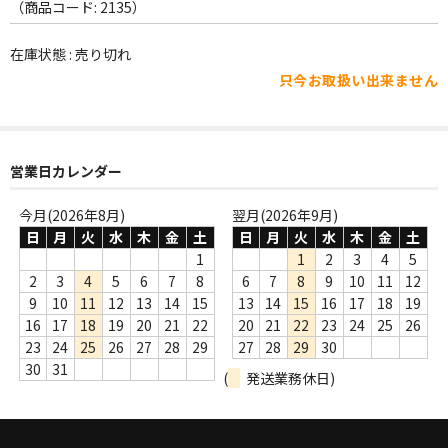
WORLD
（商品コード: 2135）
その他
在庫状態 : 売り切れ
只今お取扱い出来ません
7INC
レア盤（1万円以上）
営業日カレンダー
Webのみ no.1
Webのみ no.2
今月(2026年8月)
翌月(2026年9月)
日
月
火
水
木
金
土
日
月
火
水
木
金
土
Webのみ no.3
1
1
2
3
4
5
2
3
4
5
6
7
8
6
7
8
9
10
11
12
Webのみ no.4
9
10
11
12
13
14
15
13
14
15
16
17
18
19
16
17
18
19
20
21
22
20
21
22
23
24
25
26
売り切れ
23
24
25
26
27
28
29
27
28
29
30
30
31
(
発送業務休日)
Help
送料