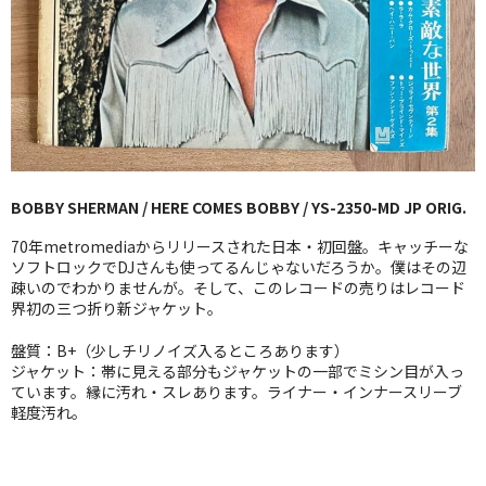
GG RECORD （当店のレーベル）
全商品
JAZZ-US
BLUE NOTE
BOBBY SHERMAN / HERE COMES BOBBY / YS-2350-MD JP ORIG.
JAZZ-EU
70年metromediaからリリースされた日本・初回盤。キャッチーな
JAZZ-JP
ソフトロックでDJさんも使ってるんじゃないだろうか。僕はその辺
疎いのでわかりませんが。そして、このレコードの売りはレコード
界初の三つ折り新ジャケット。
JAZZ-VOCAL
盤質：B+（少しチリノイズ入るところあります）
J-POP
ジャケット：帯に見える部分もジャケットの一部でミシン目が入っ
ています。縁に汚れ・スレあります。ライナー・インナースリーブ
ROCK
軽度汚れ。
FOLK,SSW