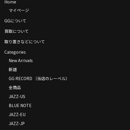
Home
商品の発送
マイページ
お支払い方法
GGについて
返品
買取について
取り置きなどについて
コンディション
Categories
Privacy Policy
New Arrivals
特定商取引法に基づく表示
新譜
GG RECORD （当店のレーベル）
Contact
全商品
JAZZ-US
BLUE NOTE
JAZZ-EU
JAZZ-JP