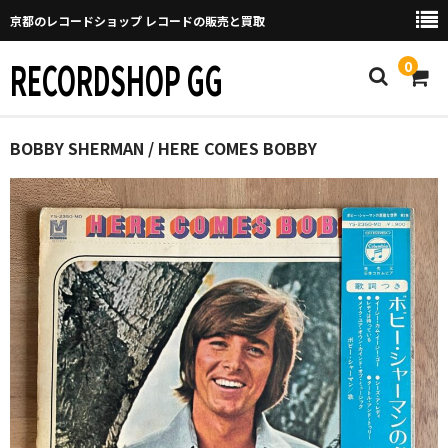
京都のレコードショップ レコードの販売と買取
RECORDSHOP GG
0
Home
BOBBY SHERMAN / HERE COMES BOBBY
マイページ
GGについて
買取について
取り置きなどについて
Categories
New Arrivals
新譜