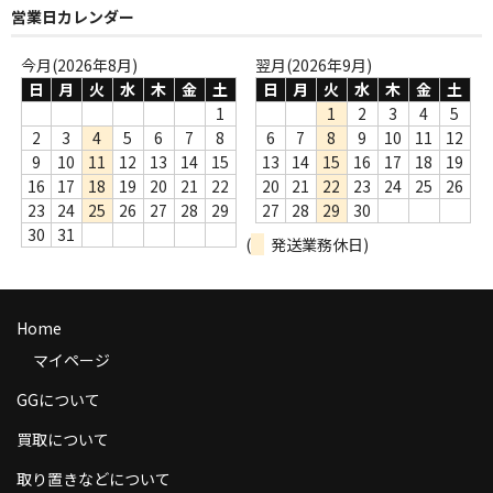
営業日カレンダー
商品の発送
今月(2026年8月)
翌月(2026年9月)
お支払い方法
日
月
火
水
木
金
土
日
月
火
水
木
金
土
返品
1
1
2
3
4
5
2
3
4
5
6
7
8
6
7
8
9
10
11
12
コンディション
9
10
11
12
13
14
15
13
14
15
16
17
18
19
16
17
18
19
20
21
22
20
21
22
23
24
25
26
Privacy Policy
23
24
25
26
27
28
29
27
28
29
30
30
31
(
発送業務休日)
特定商取引法に基づく表示
Contact
Home
マイページ
GGについて
買取について
取り置きなどについて