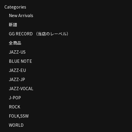
Categories
New Arrivals
新譜
GG RECORD （当店のレーベル）
全商品
JAZZ-US
BLUE NOTE
JAZZ-EU
JAZZ-JP
JAZZ-VOCAL
J-POP
ROCK
FOLK,SSW
WORLD