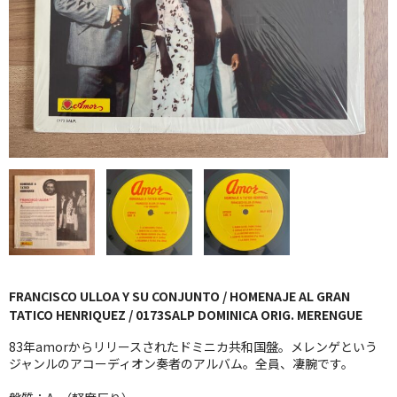
GG RECORD （当店のレーベル）
全商品
JAZZ-US
BLUE NOTE
JAZZ-EU
JAZZ-JP
JAZZ-VOCAL
J-POP
FRANCISCO ULLOA Y SU CONJUNTO / HOMENAJE AL GRAN
TATICO HENRIQUEZ / 0173SALP DOMINICA ORIG. MERENGUE
ROCK
83年amorからリリースされたドミニカ共和国盤。メレンゲという
ジャンルのアコーディオン奏者のアルバム。全員、凄腕です。
FOLK,SSW