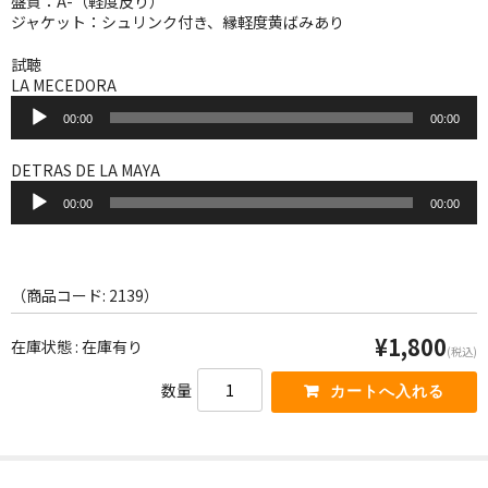
盤質：A-（軽度反り）
WORLD
ジャケット：シュリンク付き、縁軽度黄ばみあり
その他
試聴
LA MECEDORA
7INC
音
00:00
00:00
声
レア盤（1万円以上）
プ
レ
DETRAS DE LA MAYA
ー
Webのみ no.1
音
ヤ
00:00
00:00
声
ー
プ
Webのみ no.2
レ
ー
Webのみ no.3
ヤ
（商品コード: 2139）
ー
Webのみ no.4
¥1,800
在庫状態 : 在庫有り
(税込)
売り切れ
数量
Help
送料