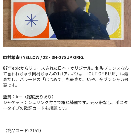
GG RECORD （当店のレーベル）
全商品
JAZZ-US
BLUE NOTE
岡村靖幸 / YELLOW / 28・3H-275 JP ORIG.
JAZZ-EU
87年epicからリリースされた日本・オリジナル。和製プリンスなん
JAZZ-JP
て言われちゃう岡村ちゃんの1stアルバム。「OUT OF BLUE」は最
高だし、バラードの「はじめて」も最高だ。いや、全ブンシャカ最
高です。
JAZZ-VOCAL
盤質：Aー（軽度反りあり）
J-POP
ジャケット：シュリンク付きで概ね綺麗です。元々帯なし、ポスタ
ータイプの歌詞カードも綺麗です。
ROCK
FOLK,SSW
（商品コード: 2152）