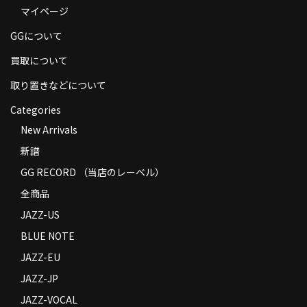
マイページ
商品の発送
GGについて
お支払い方法
買取について
返品
取り置きなどについて
コンディション
Categories
Privacy Policy
New Arrivals
新譜
特定商取引法に基づく表示
GG RECORD （当店のレーベル）
Contact
全商品
JAZZ-US
BLUE NOTE
JAZZ-EU
JAZZ-JP
JAZZ-VOCAL