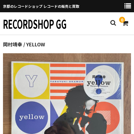
京都のレコードショップ レコードの販売と買取
RECORDSHOP GG
0
Home
岡村靖幸 / YELLOW
マイページ
GGについて
買取について
取り置きなどについて
Categories
New Arrivals
新譜