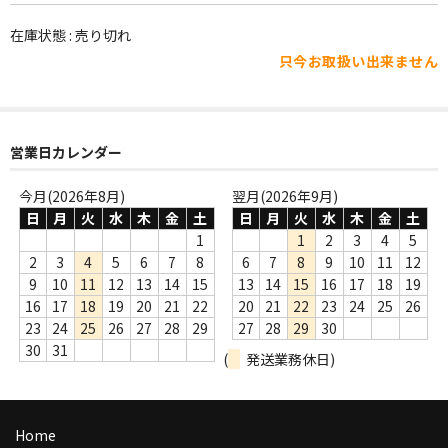
WORLD
在庫状態 : 売り切れ
その他
只今お取扱い出来ません
7INC
レア盤（1万円以上）
営業日カレンダー
Webのみ no.1
今月(2026年8月)
翌月(2026年9月)
Webのみ no.2
日
月
火
水
木
金
土
日
月
火
水
木
金
土
1
1
2
3
4
5
Webのみ no.3
2
3
4
5
6
7
8
6
7
8
9
10
11
12
9
10
11
12
13
14
15
13
14
15
16
17
18
19
Webのみ no.4
16
17
18
19
20
21
22
20
21
22
23
24
25
26
23
24
25
26
27
28
29
27
28
29
30
売り切れ
30
31
(
発送業務休日)
Help
送料
Home