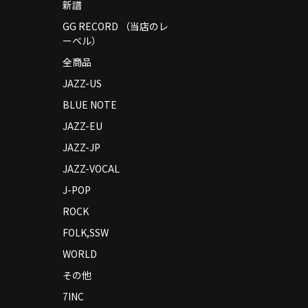
新譜
GG RECORD （当店のレ
ーベル）
全商品
JAZZ-US
BLUE NOTE
JAZZ-EU
JAZZ-JP
JAZZ-VOCAL
J-POP
ROCK
FOLK,SSW
WORLD
その他
7INC