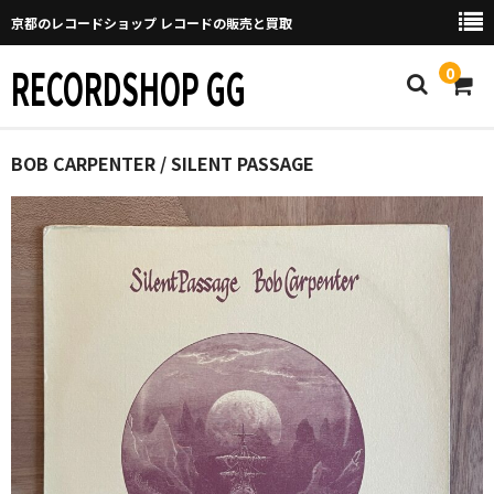
京都のレコードショップ レコードの販売と買取
RECORDSHOP GG
0
Home
BOB CARPENTER / SILENT PASSAGE
マイページ
GGについて
買取について
取り置きなどについて
Categories
New Arrivals
新譜