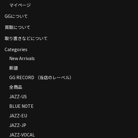
マイページ
商品の発送
GGについて
お支払い方法
買取について
返品
取り置きなどについて
コンディション
Categories
Privacy Policy
New Arrivals
新譜
特定商取引法に基づく表示
GG RECORD （当店のレーベル）
Contact
全商品
JAZZ-US
BLUE NOTE
JAZZ-EU
JAZZ-JP
JAZZ-VOCAL