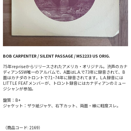
GG RECORD （当店のレーベル）
全商品
JAZZ-US
BLUE NOTE
BOB CARPENTER / SILENT PASSAGE / MS2233 US ORIG.
JAZZ-EU
75年repriseからリリースされたアメリカ・オリジナル。渋声のカナ
JAZZ-JP
ディアンSSW唯一のアルバムで、A面はL.A.で73年に録音されて、B
面はカナダのトロントで71~74年に録音されてます。L.A.録音には
LITTLE FEATメンバーが、トロント録音にはカナディアンのミュー
JAZZ-VOCAL
ジシャンが参加。
J-POP
盤質：B+
ジャケット：ザラ紙ジャケ、右下カット、両面・縁に軽度スレ。
ROCK
FOLK,SSW
（商品コード: 2169）