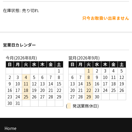
WORLD
在庫状態 : 売り切れ
その他
只今お取扱い出来ません
7INC
レア盤（1万円以上）
営業日カレンダー
Webのみ no.1
今月(2026年8月)
翌月(2026年9月)
Webのみ no.2
日
月
火
水
木
金
土
日
月
火
水
木
金
土
1
1
2
3
4
5
Webのみ no.3
2
3
4
5
6
7
8
6
7
8
9
10
11
12
9
10
11
12
13
14
15
13
14
15
16
17
18
19
Webのみ no.4
16
17
18
19
20
21
22
20
21
22
23
24
25
26
23
24
25
26
27
28
29
27
28
29
30
売り切れ
30
31
(
発送業務休日)
Help
送料
Home