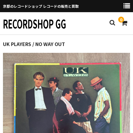
京都のレコードショップ レコードの販売と買取
RECORDSHOP GG
0
Home
UK PLAYERS / NO WAY OUT
マイページ
GGについて
買取について
取り置きなどについて
Categories
New Arrivals
新譜