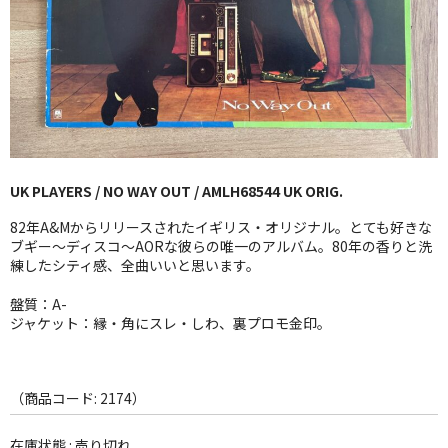
GG RECORD （当店のレーベル）
全商品
JAZZ-US
BLUE NOTE
UK PLAYERS / NO WAY OUT / AMLH68544 UK ORIG.
JAZZ-EU
82年A&Mからリリースされたイギリス・オリジナル。とても好きな
JAZZ-JP
ブギー〜ディスコ〜AORな彼らの唯一のアルバム。80年の香りと洗
練したシティ感、全曲いいと思います。
JAZZ-VOCAL
盤質：A-
ジャケット：縁・角にスレ・しわ、裏プロモ金印。
J-POP
ROCK
（商品コード: 2174）
FOLK,SSW
在庫状態 : 売り切れ