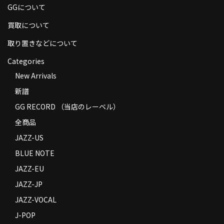
GGについて
商品の発送
買取について
お支払い方法
取り置きなどについて
返品
Categories
コンディション
New Arrivals
新譜
Privacy Policy
GG RECORD （当店のレーベル）
特定商取引法に基づく表示
全商品
Contact
JAZZ-US
BLUE NOTE
JAZZ-EU
JAZZ-JP
JAZZ-VOCAL
J-POP