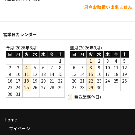
WORLD
只今お取扱い出来ません
その他
7INC
営業日カレンダー
レア盤（1万円以上）
今月(2026年8月)
翌月(2026年9月)
Webのみ no.1
日
月
火
水
木
金
土
日
月
火
水
木
金
土
1
1
2
3
4
5
Webのみ no.2
2
3
4
5
6
7
8
6
7
8
9
10
11
12
9
10
11
12
13
14
15
13
14
15
16
17
18
19
Webのみ no.3
16
17
18
19
20
21
22
20
21
22
23
24
25
26
23
24
25
26
27
28
29
27
28
29
30
Webのみ no.4
30
31
(
発送業務休日)
売り切れ
Help
Home
送料
マイページ