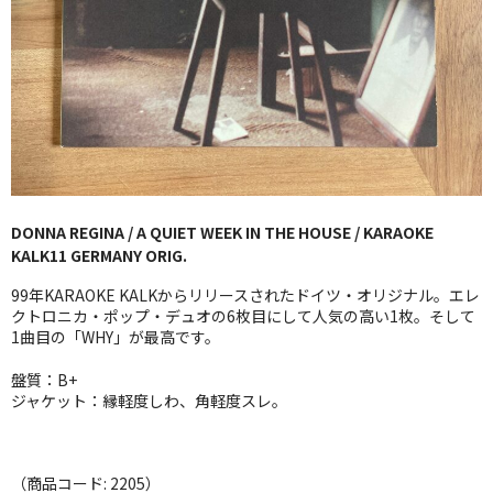
GG RECORD （当店のレーベル）
全商品
JAZZ-US
BLUE NOTE
JAZZ-EU
DONNA REGINA / A QUIET WEEK IN THE HOUSE / KARAOKE
KALK11 GERMANY ORIG.
JAZZ-JP
99年KARAOKE KALKからリリースされたドイツ・オリジナル。エレ
JAZZ-VOCAL
クトロニカ・ポップ・デュオの6枚目にして人気の高い1枚。そして
1曲目の「WHY」が最高です。
J-POP
盤質：B+
ジャケット：縁軽度しわ、角軽度スレ。
ROCK
FOLK,SSW
（商品コード: 2205）