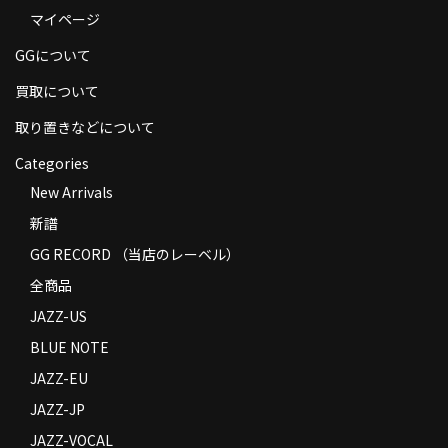
マイページ
商品の発送
GGについて
お支払い方法
買取について
返品
取り置きなどについて
コンディション
Categories
Privacy Policy
New Arrivals
新譜
特定商取引法に基づく表示
GG RECORD （当店のレーベル）
Contact
全商品
JAZZ-US
BLUE NOTE
JAZZ-EU
JAZZ-JP
JAZZ-VOCAL