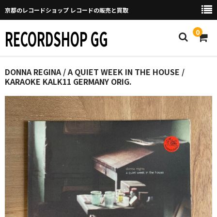
京都のレコードショップ レコードの販売と買取
RECORDSHOP GG
0
Home
DONNA REGINA / A QUIET WEEK IN THE HOUSE /
KARAOKE KALK11 GERMANY ORIG.
マイページ
GGについて
買取について
取り置きなどについて
Categories
New Arrivals
新譜