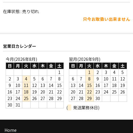
WORLD
在庫状態 : 売り切れ
その他
只今お取扱い出来ません
7INC
レア盤（1万円以上）
営業日カレンダー
Webのみ no.1
今月(2026年8月)
翌月(2026年9月)
Webのみ no.2
日
月
火
水
木
金
土
日
月
火
水
木
金
土
1
1
2
3
4
5
Webのみ no.3
2
3
4
5
6
7
8
6
7
8
9
10
11
12
9
10
11
12
13
14
15
13
14
15
16
17
18
19
Webのみ no.4
16
17
18
19
20
21
22
20
21
22
23
24
25
26
23
24
25
26
27
28
29
27
28
29
30
売り切れ
30
31
(
発送業務休日)
Help
送料
Home