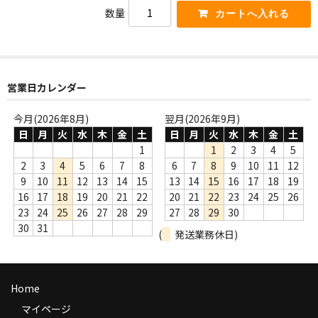
WORLD
数量
その他
7INC
営業日カレンダー
レア盤（1万円以上）
今月(2026年8月)
翌月(2026年9月)
Webのみ no.1
日
月
火
水
木
金
土
日
月
火
水
木
金
土
1
1
2
3
4
5
Webのみ no.2
2
3
4
5
6
7
8
6
7
8
9
10
11
12
9
10
11
12
13
14
15
13
14
15
16
17
18
19
Webのみ no.3
16
17
18
19
20
21
22
20
21
22
23
24
25
26
Webのみ no.4
23
24
25
26
27
28
29
27
28
29
30
30
31
(
発送業務休日)
売り切れ
Help
Home
送料
マイページ