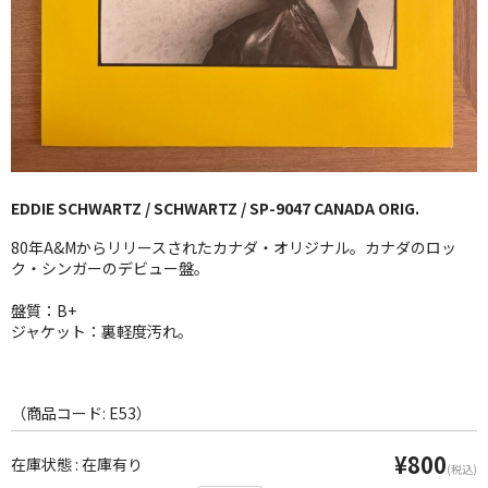
GG RECORD （当店のレーベル）
全商品
JAZZ-US
BLUE NOTE
EDDIE SCHWARTZ / SCHWARTZ / SP-9047 CANADA ORIG.
JAZZ-EU
80年A&Mからリリースされたカナダ・オリジナル。カナダのロッ
JAZZ-JP
ク・シンガーのデビュー盤。
JAZZ-VOCAL
盤質：B+
ジャケット：裏軽度汚れ。
J-POP
ROCK
（商品コード: E53）
FOLK,SSW
¥800
在庫状態 : 在庫有り
(税込)