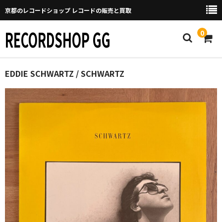
京都のレコードショップ レコードの販売と買取
RECORDSHOP GG
0
Home
EDDIE SCHWARTZ / SCHWARTZ
マイページ
GGについて
買取について
取り置きなどについて
Categories
New Arrivals
新譜