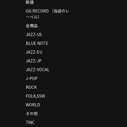
新譜
GG RECORD （当店のレ
ーベル）
全商品
JAZZ-US
BLUE NOTE
JAZZ-EU
JAZZ-JP
JAZZ-VOCAL
J-POP
ROCK
FOLK,SSW
WORLD
その他
7INC