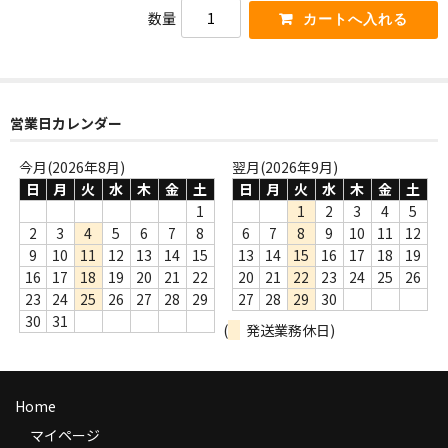
WORLD
数量
その他
7INC
営業日カレンダー
レア盤（1万円以上）
今月(2026年8月)
翌月(2026年9月)
Webのみ no.1
日
月
火
水
木
金
土
日
月
火
水
木
金
土
1
1
2
3
4
5
Webのみ no.2
2
3
4
5
6
7
8
6
7
8
9
10
11
12
9
10
11
12
13
14
15
13
14
15
16
17
18
19
Webのみ no.3
16
17
18
19
20
21
22
20
21
22
23
24
25
26
Webのみ no.4
23
24
25
26
27
28
29
27
28
29
30
30
31
(
発送業務休日)
売り切れ
Help
Home
送料
マイページ