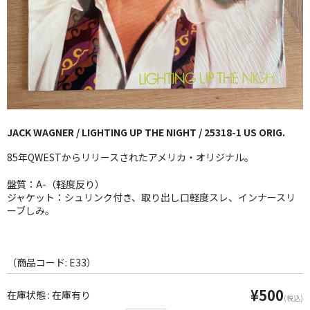
GG RECORD （当店のレーベル）
全商品
JAZZ-US
BLUE NOTE
JACK WAGNER / LIGHTING UP THE NIGHT / 25318-1 US ORIG.
JAZZ-EU
85年QWESTからリリースされたアメリカ・オリジナル。
JAZZ-JP
盤質：A-（軽度反り）
JAZZ-VOCAL
ジャケット：シュリンク付き、取り出し口軽度スレ、インナースリ
ーブしみ。
J-POP
ROCK
（商品コード: E33）
FOLK,SSW
¥500
在庫状態 : 在庫有り
(税込)