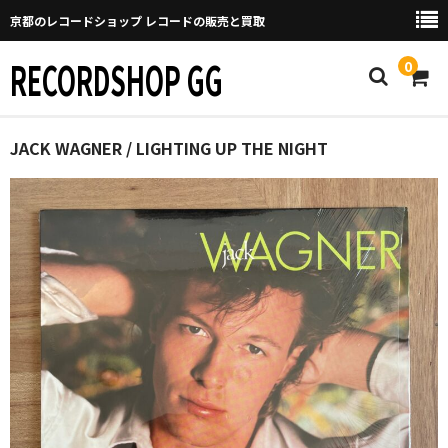
京都のレコードショップ レコードの販売と買取
RECORDSHOP GG
0
Home
JACK WAGNER / LIGHTING UP THE NIGHT
マイページ
GGについて
買取について
取り置きなどについて
Categories
New Arrivals
新譜