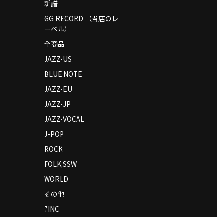
新譜
GG RECORD （当店のレ
ーベル）
全商品
JAZZ-US
BLUE NOTE
JAZZ-EU
JAZZ-JP
JAZZ-VOCAL
J-POP
ROCK
FOLK,SSW
WORLD
その他
7INC