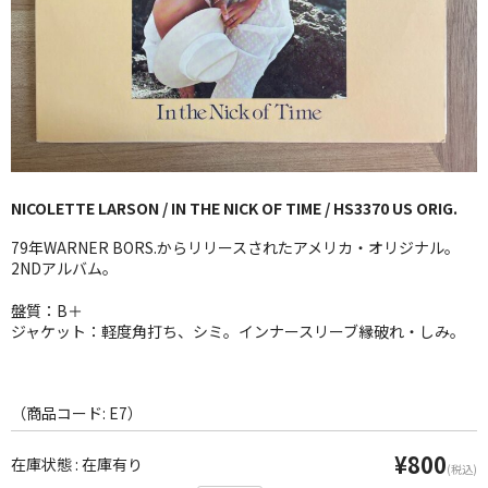
GG RECORD （当店のレーベル）
全商品
JAZZ-US
BLUE NOTE
NICOLETTE LARSON / IN THE NICK OF TIME / HS3370 US ORIG.
JAZZ-EU
79年WARNER BORS.からリリースされたアメリカ・オリジナル。
JAZZ-JP
2NDアルバム。
JAZZ-VOCAL
盤質：B＋
ジャケット：軽度角打ち、シミ。インナースリーブ縁破れ・しみ。
J-POP
ROCK
（商品コード: E7）
FOLK,SSW
¥800
在庫状態 : 在庫有り
(税込)