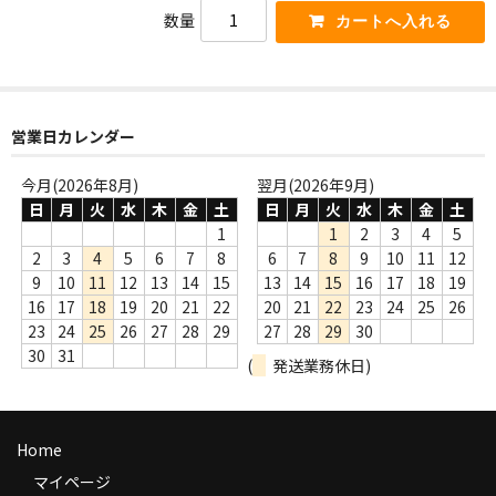
WORLD
数量
その他
7INC
営業日カレンダー
レア盤（1万円以上）
今月(2026年8月)
翌月(2026年9月)
Webのみ no.1
日
月
火
水
木
金
土
日
月
火
水
木
金
土
1
1
2
3
4
5
Webのみ no.2
2
3
4
5
6
7
8
6
7
8
9
10
11
12
9
10
11
12
13
14
15
13
14
15
16
17
18
19
Webのみ no.3
16
17
18
19
20
21
22
20
21
22
23
24
25
26
Webのみ no.4
23
24
25
26
27
28
29
27
28
29
30
30
31
(
発送業務休日)
売り切れ
Help
Home
送料
マイページ