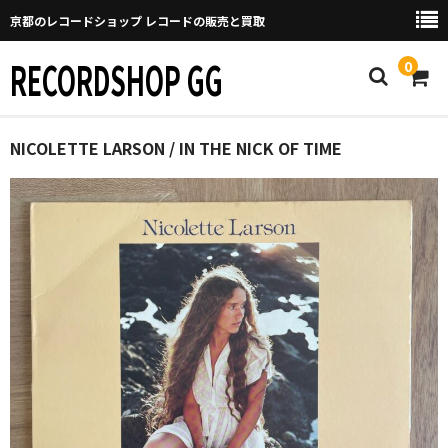
京都のレコードショップ レコードの販売と買取
RECORDSHOP GG
0
Home
NICOLETTE LARSON / IN THE NICK OF TIME
マイページ
GGについて
買取について
取り置きなどについて
Categories
New Arrivals
新譜