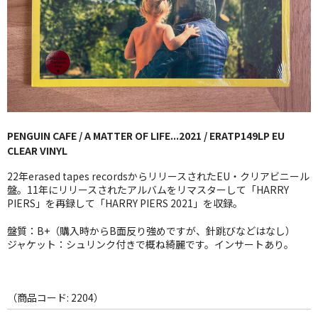
GG RECORD （当店のレーベル）
全商品
JAZZ-US
BLUE NOTE
PENGUIN CAFE / A MATTER OF LIFE...2021 / ERATP149LP EU
JAZZ-EU
CLEAR VINYL
JAZZ-JP
22年erased tapes recordsからリリースされたEU・クリアビニール
盤。11年にリリースされたアルバムをリマスターして「HARRY
JAZZ-VOCAL
PIERS」を再録して「HARRY PIERS 2021」を収録。
盤質：B+（購入時からB面反り強めですが、針跳びなどはなし）
J-POP
ジャケット：シュリンク付きで概ね綺麗です。インサートあり。
ROCK
FOLK,SSW
（商品コード: 2204）