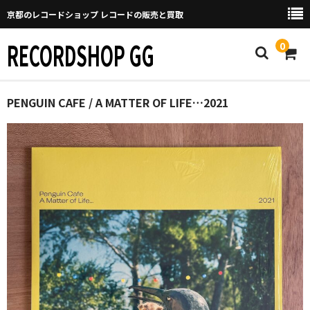
京都のレコードショップ レコードの販売と買取
RECORDSHOP GG
0
Home
PENGUIN CAFE / A MATTER OF LIFE…2021
マイページ
GGについて
買取について
取り置きなどについて
Categories
New Arrivals
新譜