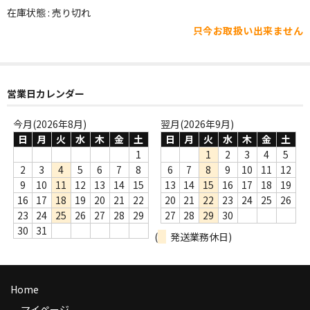
WORLD
在庫状態 : 売り切れ
只今お取扱い出来ません
その他
7INC
レア盤（1万円以上）
営業日カレンダー
Webのみ no.1
今月(2026年8月)
翌月(2026年9月)
日
月
火
水
木
金
土
日
月
火
水
木
金
土
Webのみ no.2
1
1
2
3
4
5
2
3
4
5
6
7
8
6
7
8
9
10
11
12
Webのみ no.3
9
10
11
12
13
14
15
13
14
15
16
17
18
19
16
17
18
19
20
21
22
20
21
22
23
24
25
26
Webのみ no.4
23
24
25
26
27
28
29
27
28
29
30
30
31
売り切れ
(
発送業務休日)
Help
Home
送料
マイページ