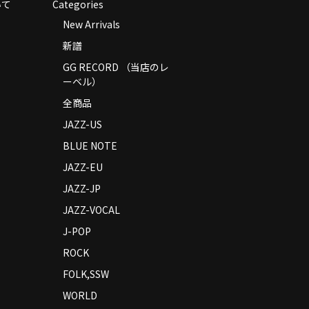
いて
Categories
New Arrivals
新譜
GG RECORD （当店のレ
ーベル）
全商品
JAZZ-US
BLUE NOTE
JAZZ-EU
JAZZ-JP
JAZZ-VOCAL
J-POP
ROCK
FOLK,SSW
WORLD