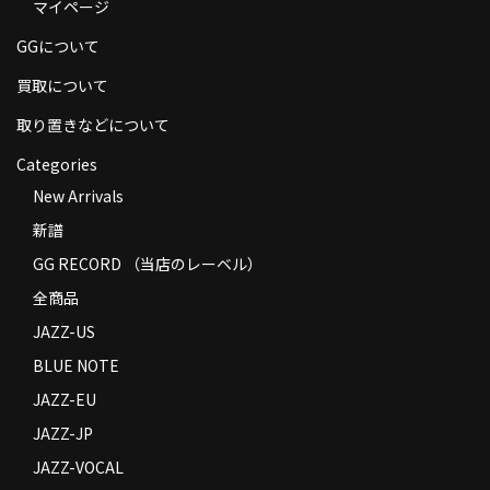
マイページ
商品の発送
GGについて
お支払い方法
買取について
返品
取り置きなどについて
コンディション
Categories
New Arrivals
Privacy Policy
新譜
特定商取引法に基づく表示
GG RECORD （当店のレーベル）
Contact
全商品
JAZZ-US
BLUE NOTE
JAZZ-EU
JAZZ-JP
JAZZ-VOCAL