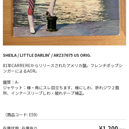
GG RECORD （当店のレーベル）
全商品
JAZZ-US
BLUE NOTE
SHEILA / LITTLE DARLIN' / ARZ37675 US ORIG.
JAZZ-EU
81年CARREREからリリースされたアメリカ盤。フレンチポップシ
JAZZ-JP
ンガーによるAOR。
JAZZ-VOCAL
盤質：A-
ジャケット：縁・角にスレ目立ちます、縁にしわ、折れジワ２箇
所、インナースリーブしわ・破れテープ補正。
J-POP
ROCK
（商品コード: E59）
FOLK,SSW
¥1,200
在庫状態 : 在庫有り