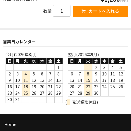
(税込)
WORLD
数量
その他
7INC
レア盤（1万円以上）
営業日カレンダー
Webのみ no.1
今月(2026年8月)
翌月(2026年9月)
日
月
火
水
木
金
土
日
月
火
水
木
金
土
Webのみ no.2
1
1
2
3
4
5
2
3
4
5
6
7
8
6
7
8
9
10
11
12
Webのみ no.3
9
10
11
12
13
14
15
13
14
15
16
17
18
19
16
17
18
19
20
21
22
20
21
22
23
24
25
26
Webのみ no.4
23
24
25
26
27
28
29
27
28
29
30
30
31
売り切れ
(
発送業務休日)
Help
Home
送料