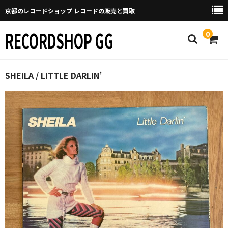
京都のレコードショップ レコードの販売と買取
RECORDSHOP GG
0
Home
SHEILA / LITTLE DARLIN’
マイページ
GGについて
買取について
取り置きなどについて
Categories
New Arrivals
新譜