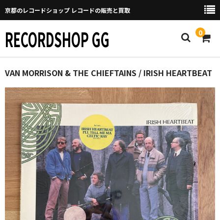
京都のレコードショップ レコードの販売と買取
RECORDSHOP GG
0
Home
VAN MORRISON & THE CHIEFTAINS / IRISH HEARTBEAT
マイページ
GGについて
買取について
取り置きなどについて
Categories
New Arrivals
新譜