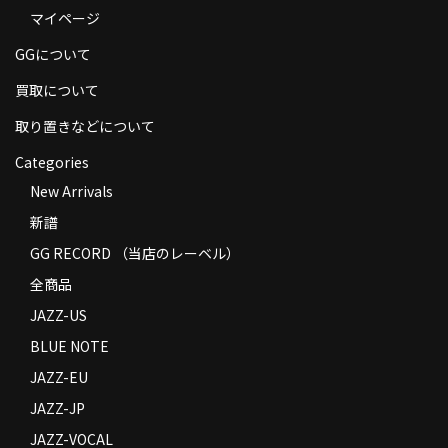
マイページ
商品の発送
GGについて
お支払い方法
買取について
返品
取り置きなどについて
コンディション
Categories
Privacy Policy
New Arrivals
新譜
特定商取引法に基づく表示
GG RECORD （当店のレーベル）
Contact
全商品
JAZZ-US
BLUE NOTE
JAZZ-EU
JAZZ-JP
JAZZ-VOCAL