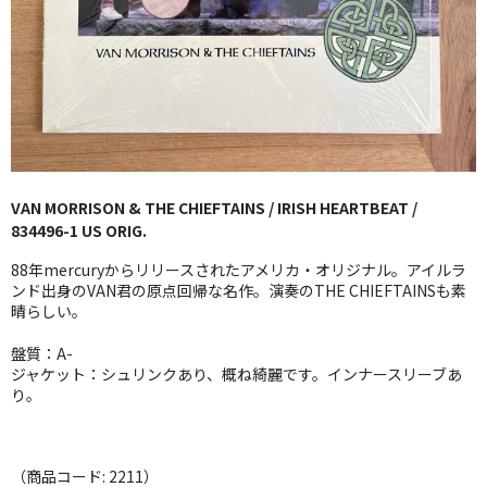
GG RECORD （当店のレーベル）
全商品
JAZZ-US
BLUE NOTE
VAN MORRISON & THE CHIEFTAINS / IRISH HEARTBEAT /
JAZZ-EU
834496-1 US ORIG.
JAZZ-JP
88年mercuryからリリースされたアメリカ・オリジナル。アイルラ
ンド出身のVAN君の原点回帰な名作。演奏のTHE CHIEFTAINSも素
JAZZ-VOCAL
晴らしい。
盤質：A-
J-POP
ジャケット：シュリンクあり、概ね綺麗です。インナースリーブあ
り。
ROCK
FOLK,SSW
（商品コード: 2211）