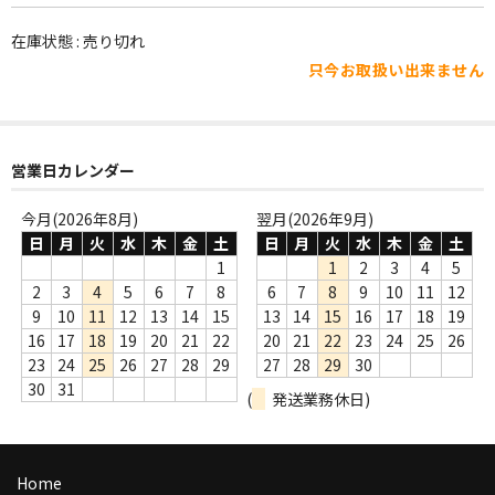
WORLD
在庫状態 : 売り切れ
その他
只今お取扱い出来ません
7INC
レア盤（1万円以上）
営業日カレンダー
Webのみ no.1
今月(2026年8月)
翌月(2026年9月)
Webのみ no.2
日
月
火
水
木
金
土
日
月
火
水
木
金
土
1
1
2
3
4
5
Webのみ no.3
2
3
4
5
6
7
8
6
7
8
9
10
11
12
9
10
11
12
13
14
15
13
14
15
16
17
18
19
Webのみ no.4
16
17
18
19
20
21
22
20
21
22
23
24
25
26
23
24
25
26
27
28
29
27
28
29
30
売り切れ
30
31
(
発送業務休日)
Help
送料
Home