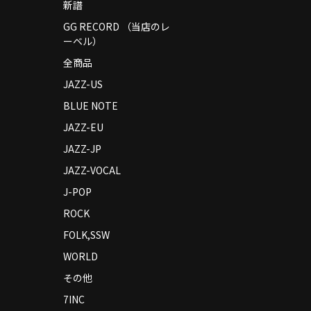
新譜
GG RECORD （当店のレ
ーベル）
全商品
JAZZ-US
BLUE NOTE
JAZZ-EU
JAZZ-JP
JAZZ-VOCAL
J-POP
ROCK
FOLK,SSW
WORLD
その他
7INC