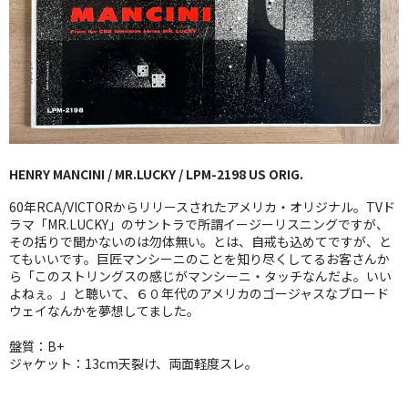
GG RECORD （当店のレーベル）
全商品
JAZZ-US
BLUE NOTE
HENRY MANCINI / MR.LUCKY / LPM-2198 US ORIG.
JAZZ-EU
60年RCA/VICTORからリリースされたアメリカ・オリジナル。TVド
JAZZ-JP
ラマ「MR.LUCKY」のサントラで所謂イージーリスニングですが、
その括りで聞かないのは勿体無い。とは、自戒も込めてですが、と
てもいいです。巨匠マンシーニのことを知り尽くしてるお客さんか
JAZZ-VOCAL
ら「このストリングスの感じがマンシーニ・タッチなんだよ。いい
よねぇ。」と聴いて、６０年代のアメリカのゴージャスなブロード
J-POP
ウェイなんかを夢想してました。
ROCK
盤質：B+
ジャケット：13cm天裂け、両面軽度スレ。
FOLK,SSW