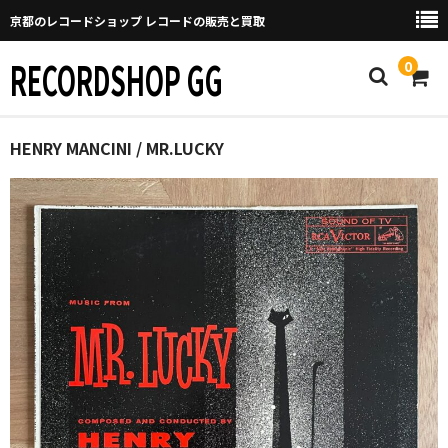
京都のレコードショップ レコードの販売と買取
RECORDSHOP GG
0
Home
HENRY MANCINI / MR.LUCKY
マイページ
GGについて
買取について
取り置きなどについて
Categories
New Arrivals
新譜