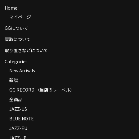
商品の発送
Home
マイページ
お支払い方法
GGについて
返品
買取について
コンディション
取り置きなどについて
Privacy Policy
Categories
New Arrivals
特定商取引法に基づく表示
新譜
Contact
GG RECORD （当店のレーベル）
全商品
JAZZ-US
BLUE NOTE
JAZZ-EU
JAZZ-JP