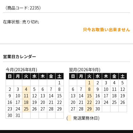
WORLD
（商品コード: 2235）
その他
在庫状態 : 売り切れ
7INC
只今お取扱い出来ません
レア盤（1万円以上）
Webのみ no.1
営業日カレンダー
Webのみ no.2
今月(2026年8月)
翌月(2026年9月)
日
月
火
水
木
金
土
日
月
火
水
木
金
土
Webのみ no.3
1
1
2
3
4
5
Webのみ no.4
2
3
4
5
6
7
8
6
7
8
9
10
11
12
9
10
11
12
13
14
15
13
14
15
16
17
18
19
売り切れ
16
17
18
19
20
21
22
20
21
22
23
24
25
26
23
24
25
26
27
28
29
27
28
29
30
Help
30
31
(
発送業務休日)
送料